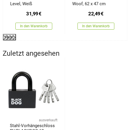
Level, Weiß
Woof, 62 x 47 cm
31,99
€
22,49
€
In den Warenkorb
In den Warenkorb
Next
Zuletzt angesehen
ausverkauft
Stahl-Vorhängeschloss