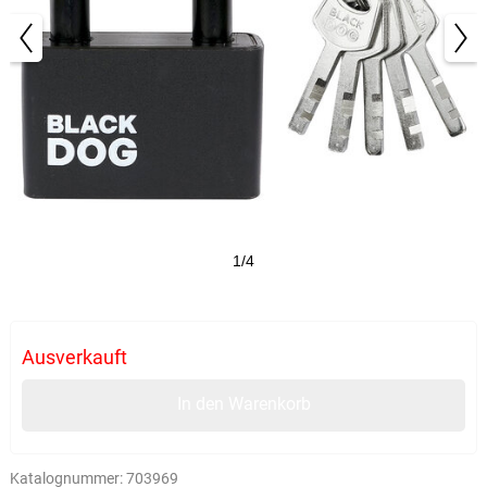
1/4
Ausverkauft
In den Warenkorb
Katalognummer:
703969