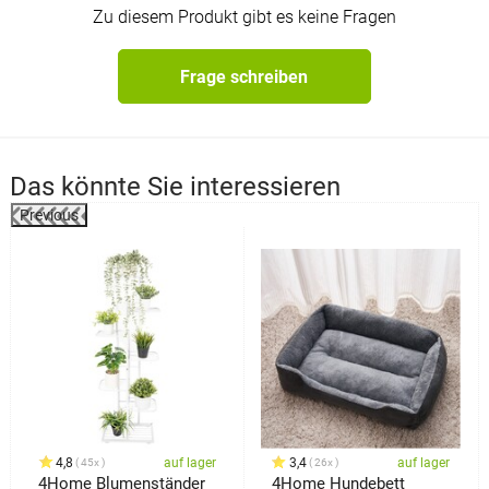
Zu diesem Produkt gibt es keine Fragen
Frage schreiben
Das könnte Sie interessieren
Previous
%
4,8
auf lager
3,4
auf lager
45x
26x
4Home Blumenständer
4Home Hundebett