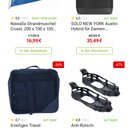
4,6
beim lieferanten
4,0
auf lager
16x
1x
Nawalla Strandmuschel
SOLO NEW YORK Austin
Coast, 200 x 100 x 105
Hybrid für Damen-
cm
Rucksack für NB,
17,99 €
49,99 €
Schwarz
16,99
€
35,49
€
In den Warenkorb
In den Warenkorb
-34%
-47%
4,7
auf lager
4,8
auf lager
6x
15x
6-teiliges Travel
Anti-Rutsch-