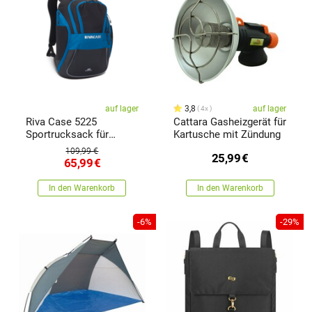
auf lager
3,8
auf lager
4x
Riva Case 5225
Cattara Gasheizgerät für
Sportrucksack für
Kartusche mit Zündung
Laptop 15,6", blau-
109,99 €
25,99
€
schwarz, 20 l
65,99
€
In den Warenkorb
In den Warenkorb
-6%
-29%