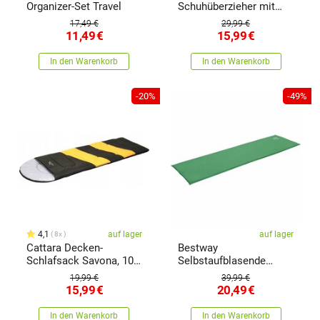
Organizer-Set Travel
Schuhüberzieher mit
Spikes, Größe 42-46
17,49 €
29,99 €
11,49
€
15,99
€
In den Warenkorb
In den Warenkorb
-20%
-49%
4,1
auf lager
auf lager
8x
Cattara Decken-
Bestway
Schlafsack Savona, 10
Selbstaufblasende
°C
Auto-Matte 180 x 50 x
19,99 €
39,99 €
2,5 cm, grün
15,99
€
20,49
€
In den Warenkorb
In den Warenkorb