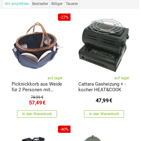
Wir empfehlen
Bestseller
Billiger
Teuerer
-27%
auf lager
auf lager
Picknickkorb aus Weide
Cattara Gasheizung + -
für 2 Personen mit
kocher HEAT&COOK
Thermobox, 40 x 30 x 21
78,99 €
47,99
€
cm, 2,17 kg
57,49
€
In den Warenkorb
In den Warenkorb
-40%