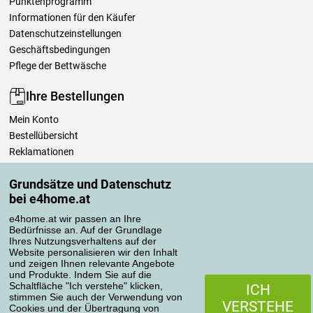
Punktenprogramm
Informationen für den Käufer
Datenschutzeinstellungen
Geschäftsbedingungen
Pflege der Bettwäsche
Ihre Bestellungen
Mein Konto
Bestellübersicht
Reklamationen
Widerrufsbelehrung
Grundsätze und Datenschutz
Einfach mehr wissen
bei e4home.at
Richtlinien zur Verarbeitung von Bewertungen
e4home.at wir passen an Ihre
Bedürfnisse an. Auf der Grundlage
Transportarten
Ihres Nutzungsverhaltens auf der
Website personalisieren wir den Inhalt
und zeigen Ihnen relevante Angebote
und Produkte. Indem Sie auf die
Zahlungsmethoden
Schaltfläche "Ich verstehe" klicken,
ICH
stimmen Sie auch der Verwendung von
VERSTEHE
Cookies und der Übertragung von