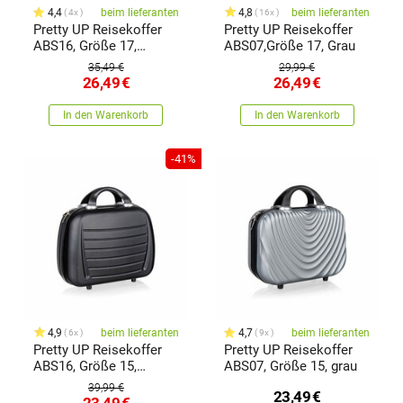
4,4
beim lieferanten
4,8
beim lieferanten
4x
16x
Pretty UP Reisekoffer
Pretty UP Reisekoffer
ABS16, Größe 17,
ABS07,Größe 17, Grau
Schwarz
35,49 €
29,99 €
26,49
€
26,49
€
In den Warenkorb
In den Warenkorb
-41%
4,9
beim lieferanten
4,7
beim lieferanten
6x
9x
Pretty UP Reisekoffer
Pretty UP Reisekoffer
ABS16, Größe 15,
ABS07, Größe 15, grau
schwarz
39,99 €
23,49
€