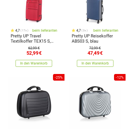
4,7
beim lieferanten
4,7
beim lieferanten
17x
3x
Pretty UP Travel
Pretty UP Reisekoffer
Textilkoffer TEX15 S,
ABS03 S, blau
Rotrot,
62,99 €
72,99 €
52,99
€
47,49
€
In den Warenkorb
In den Warenkorb
-25%
-12%