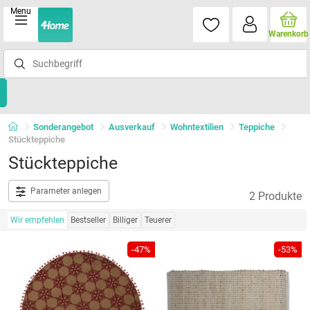
Menu
Warenkorb
Sonderangebot
Ausverkauf
Wohntextilien
Teppiche
Stückteppiche
Stückteppiche
Parameter anlegen
2 Produkte
Wir empfehlen
Bestseller
Billiger
Teuerer
-47%
-53%