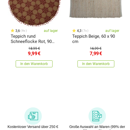
3,6
auf lager
4,3
auf lager
9x
7x
Teppich rund
Teppich Beige, 60 x 90
Schneeflocke Rot, 90
cm
cm
18,99 €
16,99 €
9,99
€
7,99
€
In den Warenkorb
In den Warenkorb
Kostenloser Versand über 250 €
Große Auswahl an Waren (99% der