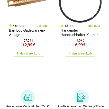
4,6
auf lager
4,5
auf lager
50x
5x
Bamboo-Badewannen-
Hängender
Ablage
Handtuchhalter Kalmar,
18 cm
27,99 €
9,99 €
12,99
€
6,99
€
In den Warenkorb
In den Warenkorb
Kostenloser Versand über 250 €
Große Auswahl an Waren (99% der