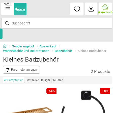
Menu
Warenkorb
Sonderangebot
Ausverkauf
Wohnzubehör und Dekorationen
Badzubehör
Kleines Badzubehör
Kleines Badzubehör
Parameter anlegen
2 Produkte
Wir empfehlen
Bestseller
Billiger
Teuerer
-54%
-30%