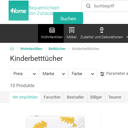
Bequemlichkeit
von Zuhause
Wohntextilien
Möbel
Zubehör und Dekorationen
Wohntextilien
Betttücher
Kinderbetttücher
Kinderbetttücher
Preis
Marke
Farbe
Parameter 
10 Produkte
Wir empfehlen
Favoriten
Bestseller
Billiger
Teuerer