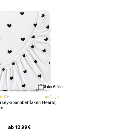
5 der Grösse
auf lager
376x
sey-Spannbettlaken Hearts,
cm
ab
12,99
€