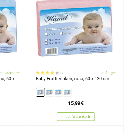
m lieferanten
auf lager
8x
au, 60 x
Baby-Frottierlaken, rosa, 60 x 120 cm
15,99
€
In den Warenkorb