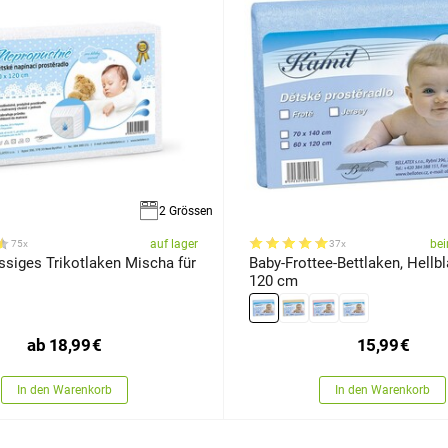
2 Grössen
auf lager
bei
75x
37x
ssiges Trikotlaken Mischa für
Baby-Frottee-Bettlaken, Hellbl
120 cm
ab
18,99
€
15,99
€
In den Warenkorb
In den Warenkorb