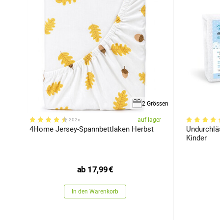
2 Grössen
auf lager
202x
4Home Jersey-Spannbettlaken Herbst
Undurchlä
Kinder
ab
17,99
€
In den Warenkorb