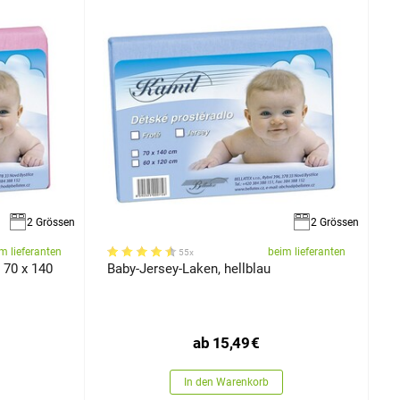
2 Grössen
2 Grössen
m lieferanten
beim lieferanten
55x
 70 x 140
Baby-Jersey-Laken, hellblau
ab
15,49
€
In den Warenkorb