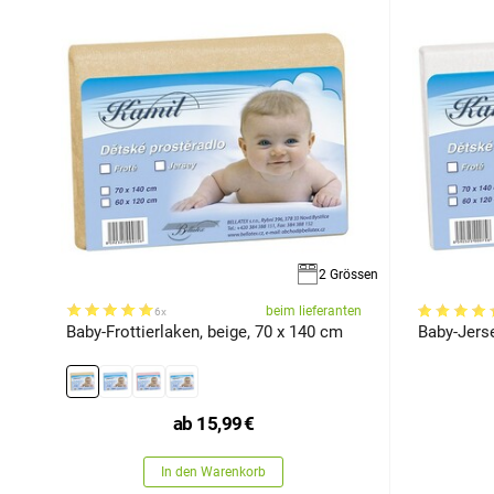
2 Grössen
beim lieferanten
6x
Baby-Frottierlaken, beige, 70 x 140 cm
Baby-Jers
ab
15,99
€
In den Warenkorb