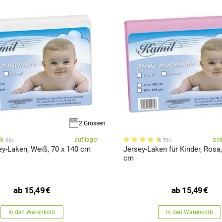
2 Grössen
auf lager
bei
68x
56x
ey-Laken, Weiß, 70 x 140 cm
Jersey-Laken für Kinder, Rosa,
cm
ab
15,49
€
ab
15,49
€
In den Warenkorb
In den Warenkorb