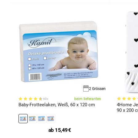
2 Grössen
beim lieferanten
60x
Baby-Frotteelaken, Weiß, 60 x 120 cm
4Home Jer
90 x 200 
ab
15,49
€