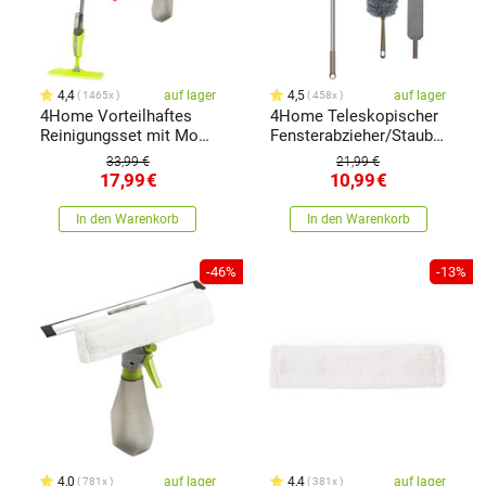
4,4
auf lager
4,5
auf lager
1465x
458x
4Home Vorteilhaftes
4Home Teleskopischer
Reinigungsset mit Mopp
Fensterabzieher/Staubwedel
und Fensterwischer
Rapid Clean 3in1
33,99 €
21,99 €
17,99
€
10,99
€
In den Warenkorb
In den Warenkorb
-46%
-13%
4,0
auf lager
4,4
auf lager
781x
381x