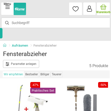
Menu
Warenkorb
Aufräumen
Fensterabzieher
Fensterabzieher
Parameter anlegen
5 Produkte
Wir empfehlen
Bestseller
Billiger
Teuerer
-47%
-50%
Praktisches Set