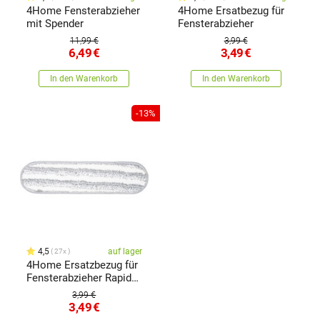
4Home Fensterabzieher
4Home Ersatbezug für
mit Spender
Fensterabzieher
11,99 €
3,99 €
6,49
€
3,49
€
In den Warenkorb
In den Warenkorb
-13%
4,5
auf lager
27x
4Home Ersatzbezug für
Fensterabzieher Rapid
Clean
3,99 €
3,49
€