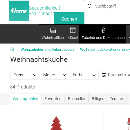
Bequemlichkeit
von Zuhause
Wohntextilien
Möbel
Zubehör und Dekorationen
Wohnzubehör und Dekorationen
Weihnachtsdekorationen und 
Weihnachtsküche
Preis
Marke
Farbe
Parameter 
84 Produkte
Wir empfehlen
Favoriten
Bestseller
Billiger
Teuerer