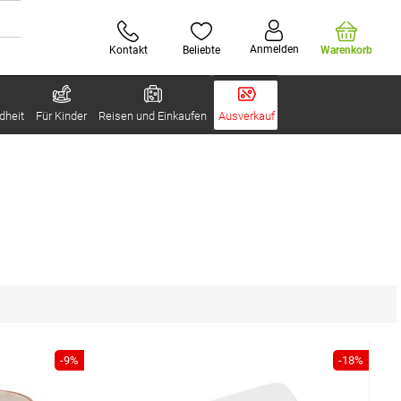
Anmelden
Kontakt
Beliebte
Warenkorb
dheit
Für Kinder
Reisen und Einkaufen
Ausverkauf
-9%
-18%