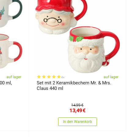
auf lager
auf lager
4x
200 ml,
Set mit 2 Keramikbechern Mr. & Mrs.
Claus 440 ml
14,99 €
13,49
€
In den Warenkorb