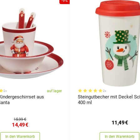
-9%
auf lager
2x
2x
 Kindergeschirrset aus
Steingutbecher mit Deckel 
anta
400 ml
15,99 €
11,49
€
14,49
€
In den Warenkorb
In den Warenkorb