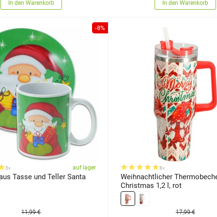
In den Warenkorb
In den Warenkorb
-8%
auf lager
5x
8x
aus Tasse und Teller Santa
Weihnachtlicher Thermobeche
Christmas 1,2 l, rot
11,99 €
17,99 €