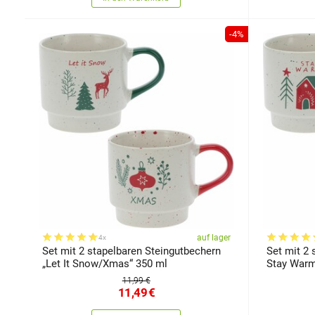
-4%
auf lager
4x
Set mit 2 stapelbaren Steingutbechern
Set mit 2 
„Let It Snow/Xmas“ 350 ml
Stay Warm
11,99 €
11,49
€