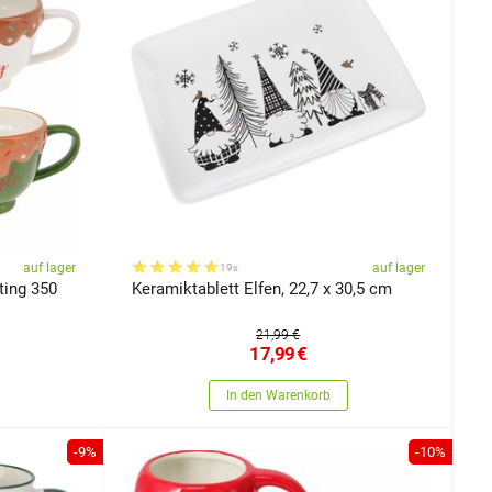
auf lager
auf lager
19x
ting 350
Keramiktablett Elfen, 22,7 x 30,5 cm
21,99 €
17,99
€
In den Warenkorb
-9%
-10%