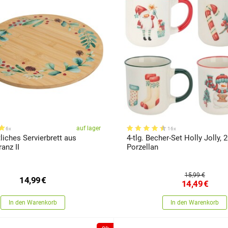
auf lager
6x
16x
iches Servierbrett aus
4-tlg. Becher-Set Holly Jolly, 
anz II
Porzellan
15,99 €
14,99
€
14,49
€
In den Warenkorb
In den Warenkorb