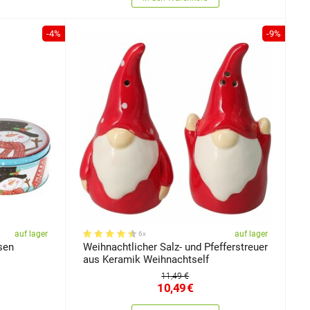
-4%
-9%
auf lager
auf lager
6x
sen
Weihnachtlicher Salz- und Pfefferstreuer
aus Keramik Weihnachtself
11,49 €
10,49
€