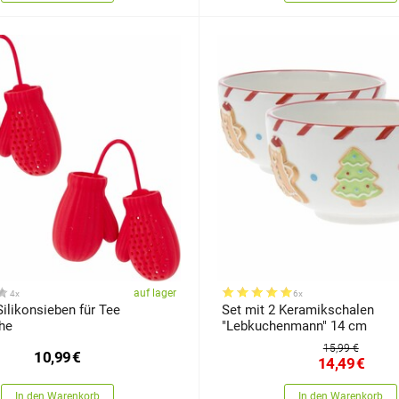
auf lager
4x
6x
Silikonsieben für Tee
Set mit 2 Keramikschalen
he
"Lebkuchenmann" 14 cm
15,99 €
10,99
€
14,49
€
In den Warenkorb
In den Warenkorb