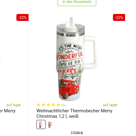
In den Warenkorb
-22%
-22%
auf lager
auf lager
10x
r Merry
Weihnachtlicher Thermobecher Merry
Christmas 1,2 l, weiß
17,99 €