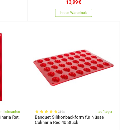
13,99
€
In den Warenkorb
m lieferanten
auf lager
289x
naria Ret,
Banquet Silikonbackform für Nüsse
Culinaria Red 40 Stück