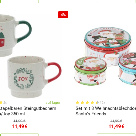
-4%
auf lager
2x
16x
stapelbaren Steingutbechern
Set mit 3 Weihnachtsblechdo
/Joy 350 ml
Santa's Friends
11,99 €
11,99 €
11,49
€
11,49
€