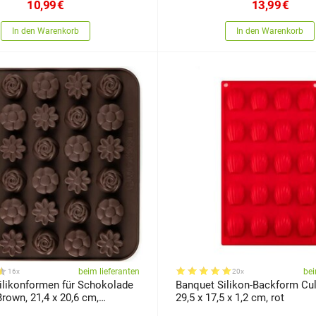
10,99
€
13,99
€
In den Warenkorb
In den Warenkorb
beim lieferanten
bei
16x
20x
ilikonformen für Schokolade
Banquet Silikon-Backform Culi
Brown, 21,4 x 20,6 cm,
29,5 x 17,5 x 1,2 cm, rot
x