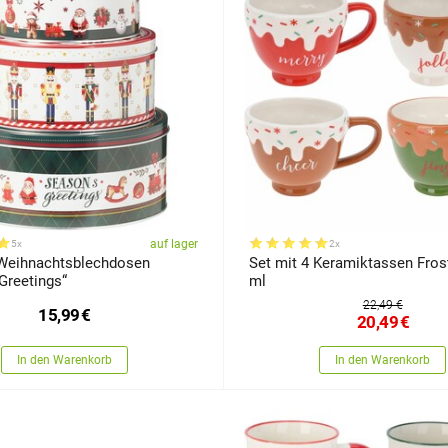
auf lager
5x
2x
 Weihnachtsblechdosen
Set mit 4 Keramiktassen Fros
Greetings“
ml
22,49 €
15,99
€
20,49
€
In den Warenkorb
In den Warenkorb