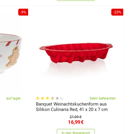
-9%
-23%
auf lager
beim lieferanten
7x
Banquet Weinachtskuchenform aus
Silikon Culinaria Red, 41 x 20 x 7 cm
21,99 €
16,99
€
In den Warenkorb