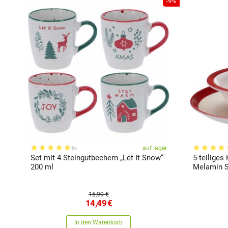
-9%
auf lager
6x
Set mit 4 Steingutbechern „Let It Snow“
5-teiliges
200 ml
Melamin S
15,99 €
14,49
€
In den Warenkorb