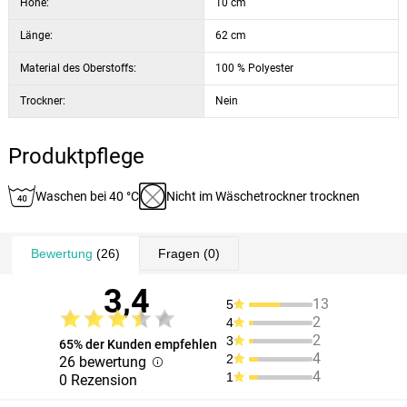
Höhe:
10 cm
Länge:
62 cm
Material des Oberstoffs:
100 % Polyester
Trockner:
Nein
Produktpflege
Waschen bei 40 °C
Nicht im Wäschetrockner trocknen
Bewertung
(26)
Fragen
(0)
3,4
13
5
2
4
2
3
65% der Kunden empfehlen
4
2
26 bewertung
4
1
0 Rezension