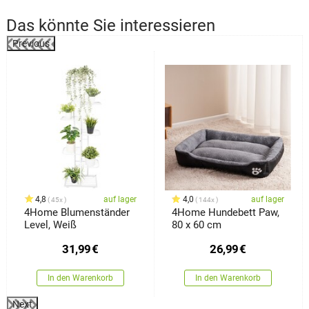
Das könnte Sie interessieren
Previous
%
4,8
auf lager
4,0
auf lager
45x
144x
4Home Blumenständer
4Home Hundebett Paw,
Level, Weiß
80 x 60 cm
31,99
€
26,99
€
In den Warenkorb
In den Warenkorb
Next