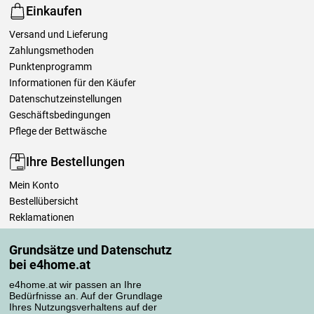
Einkaufen
Versand und Lieferung
Zahlungsmethoden
Punktenprogramm
Informationen für den Käufer
Datenschutzeinstellungen
Geschäftsbedingungen
Pflege der Bettwäsche
Ihre Bestellungen
Mein Konto
Bestellübersicht
Reklamationen
Widerrufsbelehrung
Grundsätze und Datenschutz
Einfach mehr wissen
bei e4home.at
Richtlinien zur Verarbeitung von Bewertungen
e4home.at wir passen an Ihre
Bedürfnisse an. Auf der Grundlage
Transportarten
Ihres Nutzungsverhaltens auf der