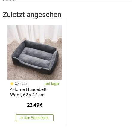
Zuletzt angesehen
3,4
auf lager
26x
4Home Hundebett
Woof, 62 x 47 cm
22,49
€
In den Warenkorb