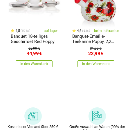
4,5
auf lager
4,6
beim lieferanten
574x
63x
Banquet 18-teiliges
Banquet-Emaille-
Geschirrset Red Poppy
Teekanne Poppy, 2,2
lrot,
62,99 €
31,99 €
44,99
€
22,99
€
In den Warenkorb
In den Warenkorb
Kostenloser Versand über 250 €
Große Auswahl an Waren (99% der