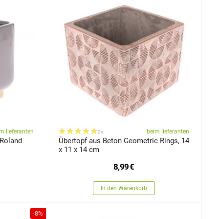
m lieferanten
beim lieferanten
2x
 Roland
Übertopf aus Beton Geometric Rings, 14
x 11 x 14 cm
8,99
€
In den Warenkorb
-8%