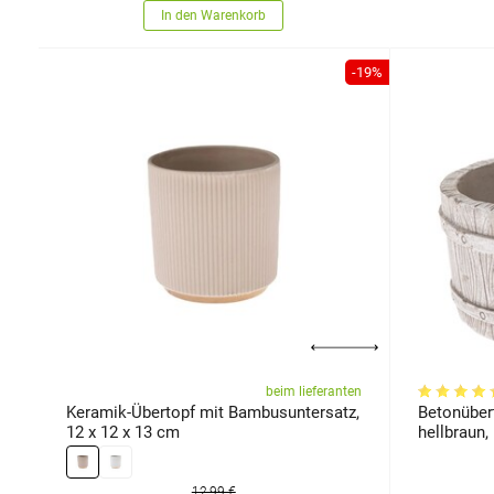
In den Warenkorb
-19%
beim lieferanten
Keramik-Übertopf mit Bambusuntersatz,
Betonüber
12 x 12 x 13 cm
hellbraun,
12,99 €