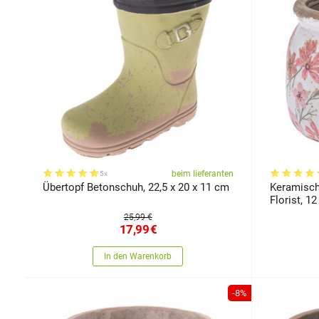
beim lieferanten
5x
Übertopf Betonschuh, 22,5 x 20 x 11 cm
Keramisch
Florist, 12
25,99 €
17,99
€
In den Warenkorb
-8%