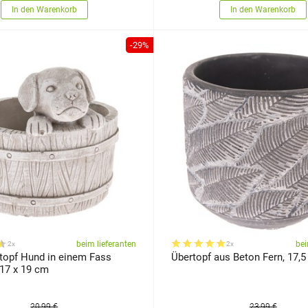
In den Warenkorb
In den Warenkorb
-29%
beim lieferanten
bei
2x
2x
topf Hund in einem Fass
Übertopf aus Beton Fern, 17,5
 17 x 19 cm
20,99 €
23,99 €