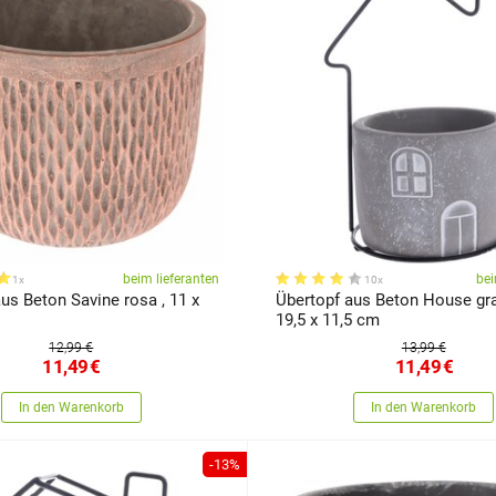
beim lieferanten
bei
1x
10x
us Beton Savine rosa , 11 x
Übertopf aus Beton House gra
19,5 x 11,5 cm
12,99 €
13,99 €
11,49
€
11,49
€
In den Warenkorb
In den Warenkorb
-13%