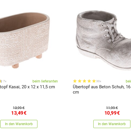
beim lieferanten
bei
7x
30x
opf Kasai, 20 x 12 x 11,5 cm
Übertopf aus Beton Schuh, 16 
cm
13,99 €
11,99 €
13,49
€
10,99
€
In den Warenkorb
In den Warenkorb