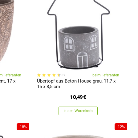
m lieferanten
beim lieferanten
8x
nt, 17 x
Übertopf aus Beton House grau, 11,7 x
15 x 8,5 cm
10,49
€
In den Warenkorb
-18%
-12%