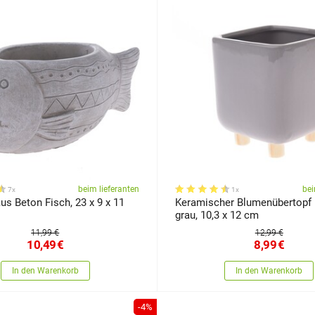
beim lieferanten
bei
7x
1x
us Beton Fisch, 23 x 9 x 11
Keramischer Blumenübertopf
grau, 10,3 x 12 cm
11,99 €
12,99 €
10,49
€
8,99
€
In den Warenkorb
In den Warenkorb
-4%