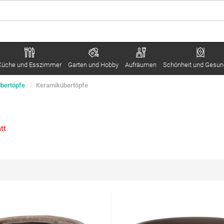
Küche und Esszimmer
Garten und Hobby
Aufräumen
Schönheit und Gesun
bertöpfe
Keramikübertöpfe
tt