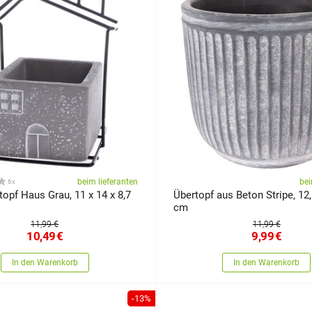
beim lieferanten
bei
6x
opf Haus Grau, 11 x 14 x 8,7
Übertopf aus Beton Stripe, 12,
cm
11,99 €
11,99 €
10,49
€
9,99
€
In den Warenkorb
In den Warenkorb
-13%