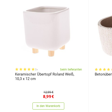
beim lieferanten
2x
Keramischer Übertopf Roland Weiß,
Betonübert
10,3 x 12 cm
12,99 €
8,99
€
In den Warenkorb