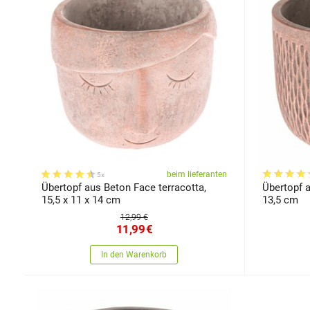
beim lieferanten
5x
Übertopf aus Beton Face terracotta,
Übertopf a
15,5 x 11 x 14 cm
13,5 cm
12,99 €
11,99
€
In den Warenkorb