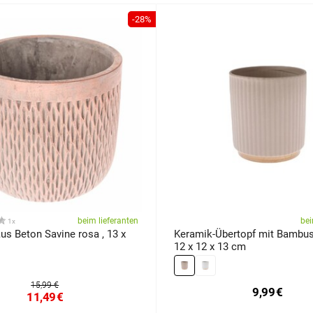
-28%
beim lieferanten
bei
1x
us Beton Savine rosa , 13 x
Keramik-Übertopf mit Bambus
12 x 12 x 13 cm
15,99 €
9,99
€
11,49
€