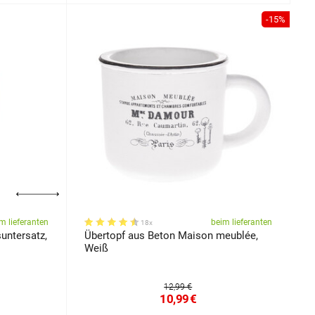
-15%
m lieferanten
beim lieferanten
18x
untersatz,
Übertopf aus Beton Maison meublée,
Weiß
12,99 €
10,99
€