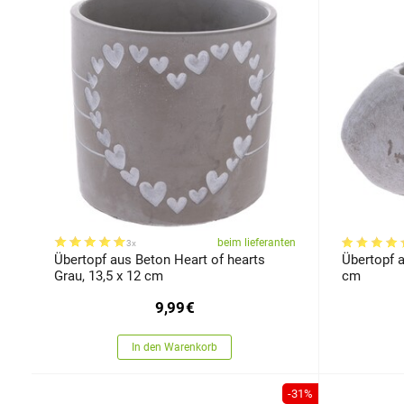
beim lieferanten
3x
Übertopf aus Beton Heart of hearts
Übertopf a
Grau, 13,5 x 12 cm
cm
9,99
€
In den Warenkorb
-31%