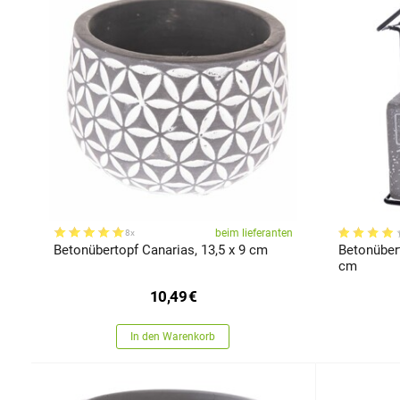
beim lieferanten
8x
Betonübertopf Canarias, 13,5 x 9 cm
Betonübert
cm
10,49
€
In den Warenkorb