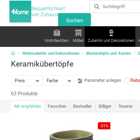
Bequemlichkeit
von Zuhause
Wohntextilien
Möbel
Zubehör und Dekorationen
Wohnzubehör und Dekorationen
Blumentöpfe und -kästen
Ü
Keramikübertöpfe
Raba
Preis
Farbe
Parameter anlegen
63 Produkte
Wir empfehlen
Favoriten
Bestseller
Billiger
Teuerer
-31%