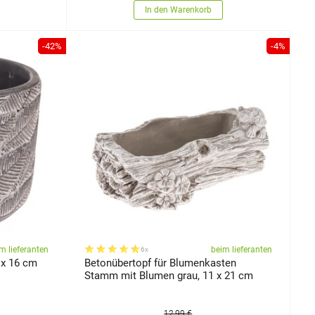
In den Warenkorb
-42%
-4%
m lieferanten
beim lieferanten
6x
 x 16 cm
Betonübertopf für Blumenkasten
Stamm mit Blumen grau, 11 x 21 cm
12,99 €