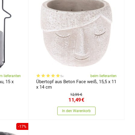
m lieferanten
beim lieferanten
5x
u, 15 x
Übertopf aus Beton Face weiß, 15,5 x 11
x 14 cm
12,99 €
11,49
€
In den Warenkorb
-17%