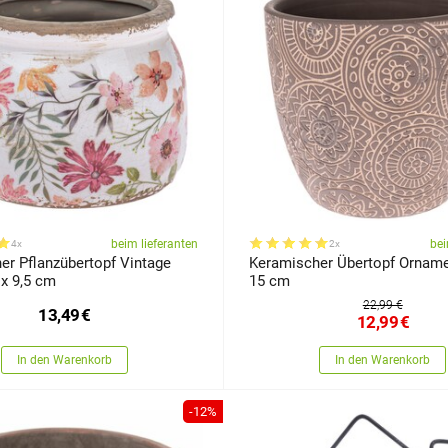
beim lieferanten
bei
4x
2x
er Pflanzübertopf Vintage
Keramischer Übertopf Orname
 x 9,5 cm
15 cm
22,99 €
13,49
€
12,99
€
In den Warenkorb
In den Warenkorb
-12%