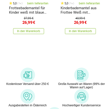
5,0
beim lieferanten
5,0
beim lieferanten
1x
1x
Frotteebademantel für
Kinderbademantel aus
Kinder weiß mit blauem
Frottee Weiß mit
Rand, 68 cm
blauem Rand, 80 cm
37,99 €
40,99 €
26,99
€
26,99
€
In den Warenkorb
In den Warenkorb
Kostenloser Versand über 250 €
Große Auswahl an Waren (99% der
Waren auf Lager)
Ausgabestellen in Österreich
Hochwertiger Kundenservice