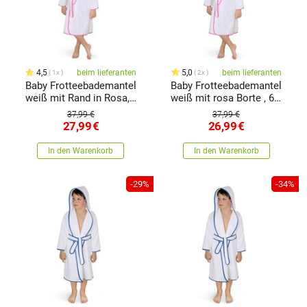
4,5
beim lieferanten
5,0
beim lieferanten
1x
2x
Baby Frotteebademantel
Baby Frotteebademantel
weiß mit Rand in Rosa,
weiß mit rosa Borte , 68
80 cm
cm
37,99 €
37,99 €
27,99
€
26,99
€
In den Warenkorb
In den Warenkorb
-29%
-34%