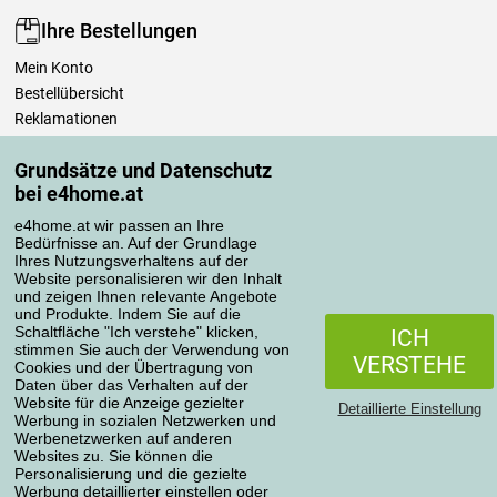
Ihre Bestellungen
Mein Konto
Bestellübersicht
Reklamationen
Widerrufsbelehrung
Grundsätze und Datenschutz
Einfach mehr wissen
bei e4home.at
Richtlinien zur Verarbeitung von Bewertungen
e4home.at wir passen an Ihre
Bedürfnisse an. Auf der Grundlage
Transportarten
Ihres Nutzungsverhaltens auf der
Website personalisieren wir den Inhalt
und zeigen Ihnen relevante Angebote
und Produkte. Indem Sie auf die
Zahlungsmethoden
Schaltfläche "Ich verstehe" klicken,
ICH
stimmen Sie auch der Verwendung von
VERSTEHE
Cookies und der Übertragung von
Daten über das Verhalten auf der
Website für die Anzeige gezielter
Detaillierte Einstellung
Werbung in sozialen Netzwerken und
Werbenetzwerken auf anderen
Websites zu. Sie können die
Personalisierung und die gezielte
Werbung detaillierter einstellen oder