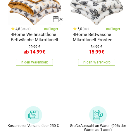
3x
4,8
auf lager
5,0
auf lager
260x
8x
4Home Weihnachtliche
4Home Bettwäsche
Bettwäsche Mikroflanell
Mikroflanell Frosted
Trees, 160 x 200 cm, 70
29,99 €
34,99 €
x 80 cm
ab
14,99
€
15,99
€
In den Warenkorb
In den Warenkorb
Kostenloser Versand über 250 €
Große Auswahl an Waren (99% der
Waren auf Lager)