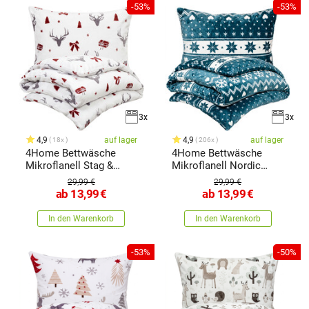
-53%
-53%
3x
3x
4,9
auf lager
4,9
auf lager
18x
206x
4Home Bettwäsche
4Home Bettwäsche
Mikroflanell Stag &
Mikroflanell Nordic
Bows,
Love, 140
29,99 €
29,99 €
ab
13,99
€
ab
13,99
€
In den Warenkorb
In den Warenkorb
-53%
-50%