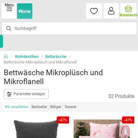
Menu
Warenkorb
Wohntextilien
Bettwäsche
Bettwäsche Mikroplüsch und Mikroflanell
Bettwäsche Mikroplüsch und
Mikroflanell
Parameter anlegen
32 Produkte
Wir empfehlen
Bestseller
Billiger
Teuerer
-47%
-47%