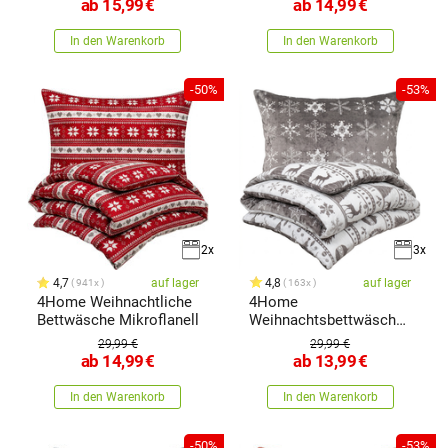
ab
15,99
€
ab
14,99
€
In den Warenkorb
In den Warenkorb
-50%
-53%
2x
3x
4,7
auf lager
4,8
auf lager
941x
163x
4Home Weihnachtliche
4Home
Bettwäsche Mikroflanell
Weihnachtsbettwäsche
Mikroflanell Christmas
29,99 €
29,99 €
ab
14,99
€
ab
13,99
€
In den Warenkorb
In den Warenkorb
-50%
-53%