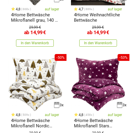
4,8
auf lager
4,7
auf lager
668x
889x
4Home Bettwäsche
4Home Weihnachtliche
Mikroflanell grau, 140 x
Bettwäsche
200
29,99 €
29,99 €
ab
14,99
€
ab
14,99
€
In den Warenkorb
In den Warenkorb
-50%
-53%
3x
3x
4,8
auf lager
4,8
auf lager
509x
458x
4Home Bettwäsche
4Home Bettwäsche
Mikroflanell Nordic
Mikroflanell Stars
Tree,
violet,