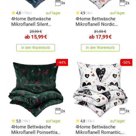
3x
2x
4,8
auf lager
4,9
auf lager
172x
9x
4Home Bettwäsche
4Home Bettwäsche
Mikroflanell Silent
Mikroflanell Nordic
Night,
forest
29,99 €
31,99 €
ab
15,99
€
ab
17,99
€
In den Warenkorb
In den Warenkorb
-44%
-50%
2x
3x
5,0
auf lager
4,8
auf lager
10x
33x
4Home Bettwäsche
4Home Bettwäsche
Mikroflanell Poinsettia,
Mikroflanell Romantic,