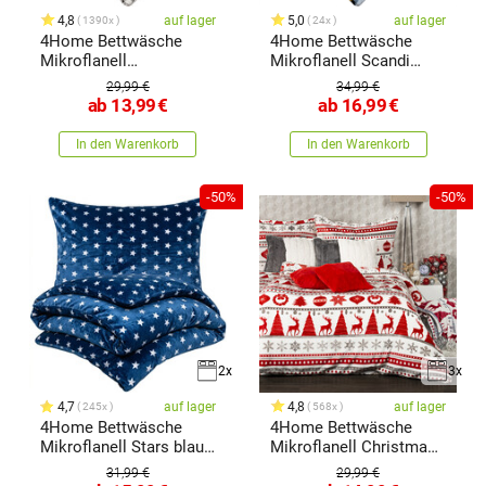
4,8
auf lager
5,0
auf lager
1390x
24x
4Home Bettwäsche
4Home Bettwäsche
Mikroflanell
Mikroflanell Scandi
Snowflakes,
Triangle,
29,99 €
34,99 €
ab
13,99
€
ab
16,99
€
In den Warenkorb
In den Warenkorb
-50%
-50%
2x
3x
4,7
auf lager
4,8
auf lager
245x
568x
4Home Bettwäsche
4Home Bettwäsche
Mikroflanell Stars blau,
Mikroflanell Christmas
140
Time
31,99 €
29,99 €