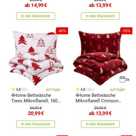
29,99 €
29,99 €
ab
14,99
€
ab
13,99
€
In den Warenkorb
In den Warenkorb
-40%
-53%
3x
4,8
auf lager
4,8
auf lager
9x
36x
4Home Bettwäsche
4Home Bettwäsche
Trees Mikroflanell, 160
Mikroflanell Crimson
x 200 cm, 70 x 80 cm
Woods,
34,99 €
29,99 €
20,99
€
ab
13,99
€
In den Warenkorb
In den Warenkorb