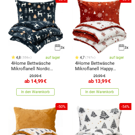
3x
3x
4,8
auf lager
4,7
auf lager
556x
767x
4Home Bettwäsche
4Home Bettwäsche
Mikroflanell Nordic
Mikroflanell Happy
Deer,
Winter
29,99 €
29,99 €
ab
14,99
€
ab
13,99
€
In den Warenkorb
In den Warenkorb
-50%
-54%