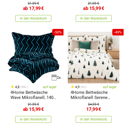
140
140 x
31,99 €
31,99 €
ab
17,99
€
ab
15,99
€
In den Warenkorb
In den Warenkorb
-50%
-49%
2x
4,8
auf lager
4,9
auf lager
69x
6x
4Home Bettwäsche
4Home Bettwäsche
Wave Mikroflanell, 140 x
Mikroflanell Serene
220 cm,
Forest, 160 x 200 cm, 70
31,99 €
34,99 €
x 80 cm
ab
15,99
€
17,99
€
In den Warenkorb
In den Warenkorb