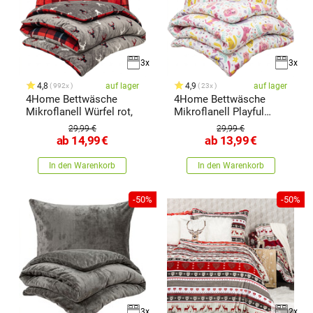
3x
3x
4,8
auf lager
4,9
auf lager
992x
23x
4Home Bettwäsche
4Home Bettwäsche
Mikroflanell Würfel rot,
Mikroflanell Playful
Paws,
29,99 €
29,99 €
ab
14,99
€
ab
13,99
€
In den Warenkorb
In den Warenkorb
-50%
-50%
3x
2x