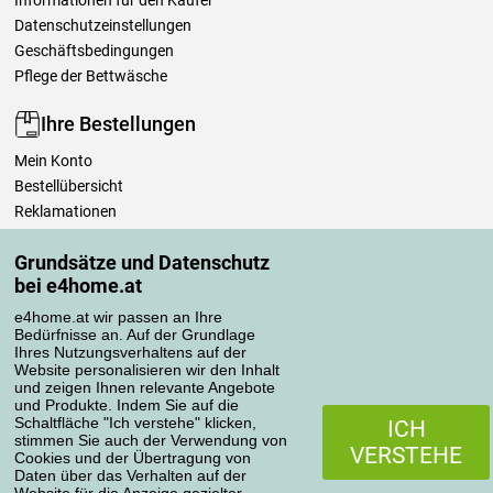
Datenschutzeinstellungen
Geschäftsbedingungen
Pflege der Bettwäsche
Ihre Bestellungen
Mein Konto
Bestellübersicht
Reklamationen
Widerrufsbelehrung
Grundsätze und Datenschutz
Einfach mehr wissen
bei e4home.at
Richtlinien zur Verarbeitung von Bewertungen
e4home.at wir passen an Ihre
Bedürfnisse an. Auf der Grundlage
Transportarten
Ihres Nutzungsverhaltens auf der
Website personalisieren wir den Inhalt
und zeigen Ihnen relevante Angebote
und Produkte. Indem Sie auf die
Zahlungsmethoden
Schaltfläche "Ich verstehe" klicken,
ICH
stimmen Sie auch der Verwendung von
VERSTEHE
Cookies und der Übertragung von
Daten über das Verhalten auf der