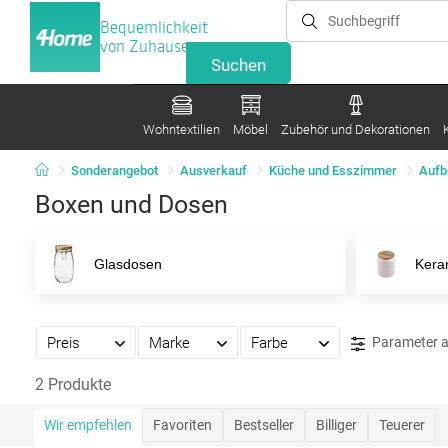
Bequemlichkeit
von Zuhause
Wohntextilien
Möbel
Zubehör und Dekorationen
Sonderangebot
Ausverkauf
Küche und Esszimmer
Aufb
Boxen und Dosen
Glasdosen
Kera
Preis
Marke
Farbe
Parameter 
2 Produkte
Wir empfehlen
Favoriten
Bestseller
Billiger
Teuerer