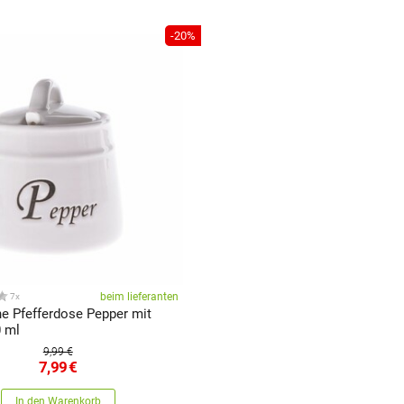
-20%
beim lieferanten
7x
e Pfefferdose Pepper mit
0 ml
9,99 €
7,99
€
In den Warenkorb