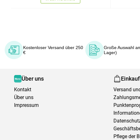
Kostenloser Versand über 250
Große Auswahl an
€
Lager)
Über uns
Einkau
Kontakt
Versand und
Über uns
Zahlungsm
Impressum
Punktenpr
Information
Datenschutz
Geschäftsb
Pflege der 