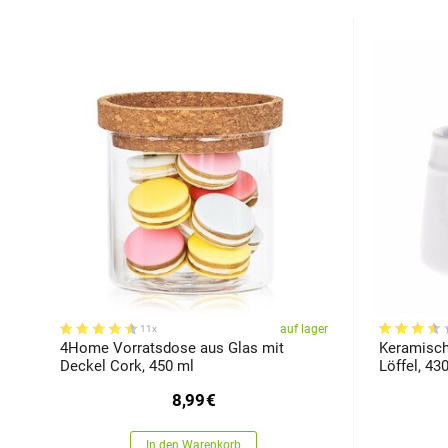
auf lager
11x
4Home Vorratsdose aus Glas mit
Keramisch
Deckel Cork, 450 ml
Löffel, 43
8,99
€
In den Warenkorb