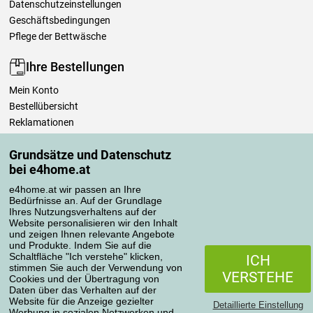
Datenschutzeinstellungen
Geschäftsbedingungen
Pflege der Bettwäsche
Ihre Bestellungen
Mein Konto
Bestellübersicht
Reklamationen
Widerrufsbelehrung
Grundsätze und Datenschutz
Einfach mehr wissen
bei e4home.at
Richtlinien zur Verarbeitung von Bewertungen
e4home.at wir passen an Ihre
Bedürfnisse an. Auf der Grundlage
Transportarten
Ihres Nutzungsverhaltens auf der
Website personalisieren wir den Inhalt
und zeigen Ihnen relevante Angebote
und Produkte. Indem Sie auf die
Zahlungsmethoden
Schaltfläche "Ich verstehe" klicken,
ICH
stimmen Sie auch der Verwendung von
VERSTEHE
Cookies und der Übertragung von
Daten über das Verhalten auf der
Website für die Anzeige gezielter
Detaillierte Einstellung
Werbung in sozialen Netzwerken und