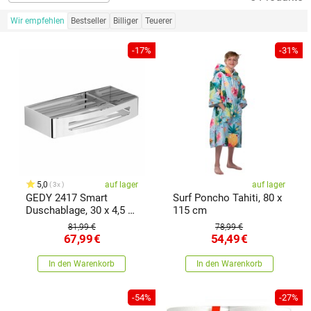
Wir empfehlen
Bestseller
Billiger
Teuerer
-17%
-31%
5,0
auf lager
auf lager
3x
GEDY 2417 Smart
Surf Poncho Tahiti, 80 x
Duschablage, 30 x 4,5 x
115 cm
12,8 cm, polierter
81,99 €
78,99 €
Edelstahl
67,99
€
54,49
€
In den Warenkorb
In den Warenkorb
-54%
-27%