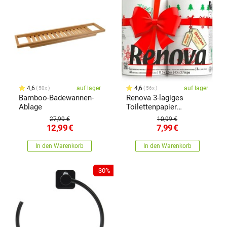
4,6
auf lager
4,6
auf lager
50x
56x
Bamboo-Badewannen-
Renova 3-lagiges
Ablage
Toilettenpapier
Weihnachtsedition, 4 St
27,99 €
10,99 €
12,99
€
7,99
€
In den Warenkorb
In den Warenkorb
-30%