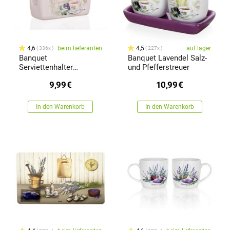
4,6
beim lieferanten
4,5
auf lager
336x
227x
Banquet
Banquet Lavendel Salz-
Serviettenhalter
und Pfefferstreuer
Lavendel
9,99
€
10,99
€
In den Warenkorb
In den Warenkorb