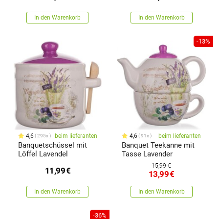
In den Warenkorb
In den Warenkorb
-13%
4,6
beim lieferanten
4,6
beim lieferanten
295x
91x
Banquetschüssel mit
Banquet Teekanne mit
Löffel Lavendel
Tasse Lavender
15,99 €
11,99
€
13,99
€
In den Warenkorb
In den Warenkorb
-36%