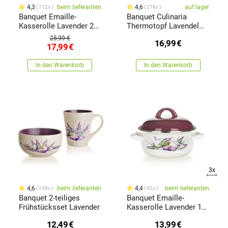
4,3
beim lieferanten
4,6
auf lager
112x
278x
Banquet Emaille-
Banquet Culinaria
Kasserolle Lavender 22
Thermotopf Lavendel
cm
2,5 lviolett,
25,99 €
16,99
€
17,99
€
In den Warenkorb
In den Warenkorb
3x
4,6
beim lieferanten
4,4
beim lieferanten
138x
92x
Banquet 2-teiliges
Banquet Emaille-
Frühstücksset Lavender
Kasserolle Lavender 16
cm
12,49
€
13,99
€