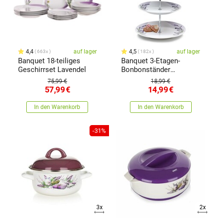
4,4
auf lager
4,5
auf lager
663x
182x
Banquet 18-teiliges
Banquet 3-Etagen-
Geschirrset Lavendel
Bonbonständer
Lavendel
75,99 €
18,99 €
57,99
€
14,99
€
In den Warenkorb
In den Warenkorb
-31%
3x
2x