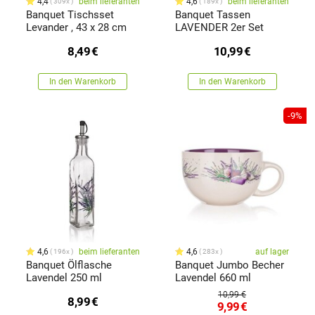
4,4
beim lieferanten
4,6
beim lieferanten
309x
189x
Banquet Tischsset
Banquet Tassen
Levander , 43 x 28 cm
LAVENDER 2er Set
8,49
€
10,99
€
In den Warenkorb
In den Warenkorb
-9%
4,6
beim lieferanten
4,6
auf lager
196x
283x
Banquet Ölflasche
Banquet Jumbo Becher
Lavendel 250 ml
Lavendel 660 ml
10,99 €
8,99
€
9,99
€