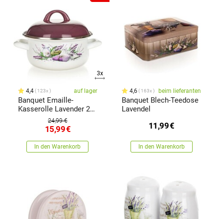
3x
4,4
auf lager
4,6
beim lieferanten
123x
163x
Banquet Emaille-
Banquet Blech-Teedose
Kasserolle Lavender 20
Lavendel
cm
24,99 €
11,99
€
15,99
€
In den Warenkorb
In den Warenkorb