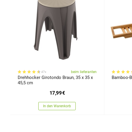
beim lieferanten
47x
Drehhocker Girotondo Braun, 35 x 35 x
Bamboo-B
45,5 cm
17,99
€
In den Warenkorb