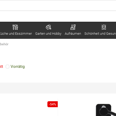
Küche und Esszimmer
Garten und Hobby
Aufräumen
Schönheit und Gesun
ubehör
tt
Vorrätig
-54%