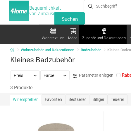
Bequemlichkeit
von Zuhause
Wohntextilien
Möbel
Zubehör und Dekorationen
Wohnzubehör und Dekorationen
Badzubehör
Kleines Badz
Kleines Badzubehör
Raba
Preis
Farbe
Parameter anlegen
3 Produkte
Wir empfehlen
Favoriten
Bestseller
Billiger
Teuerer