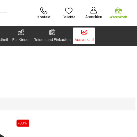
Anmelden
Kontakt
Beliebte
Warenkorb
dheit
Für Kinder
Reisen und Einkaufen
Ausverkauf
-30%