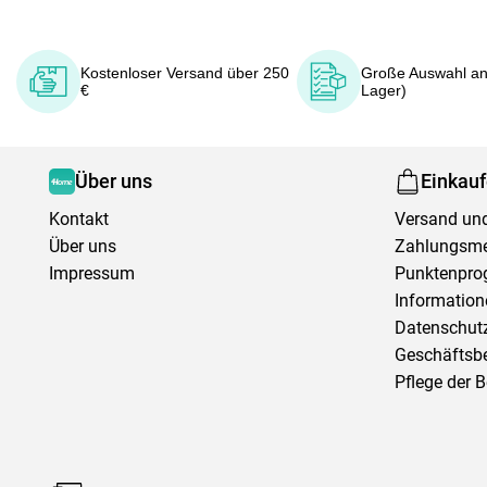
Kostenloser Versand über 250
Große Auswahl an
€
Lager)
Über uns
Einkau
Kontakt
Versand und
Über uns
Zahlungsm
Impressum
Punktenpr
Information
Datenschutz
Geschäftsb
Pflege der 