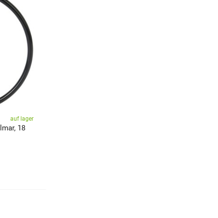
auf lager
lmar, 18