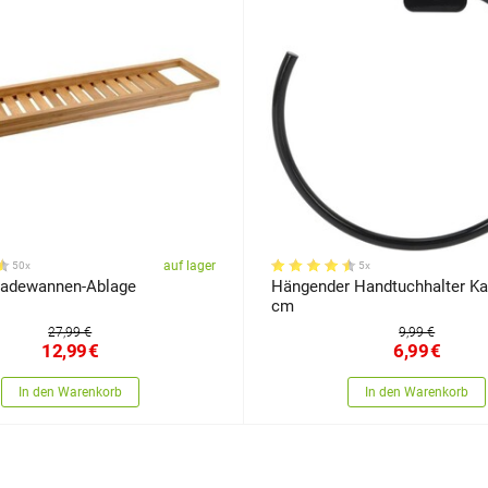
auf lager
50x
5x
adewannen-Ablage
Hängender Handtuchhalter Ka
cm
27,99 €
9,99 €
12,99
€
6,99
€
In den Warenkorb
In den Warenkorb