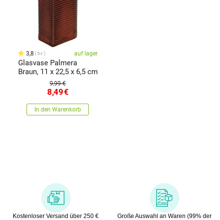
3,8
auf lager
6x
Glasvase Palmera
Braun, 11 x 22,5 x 6,5 cm
9,99 €
8,49
€
In den Warenkorb
Kostenloser Versand über 250 €
Große Auswahl an Waren (99% der