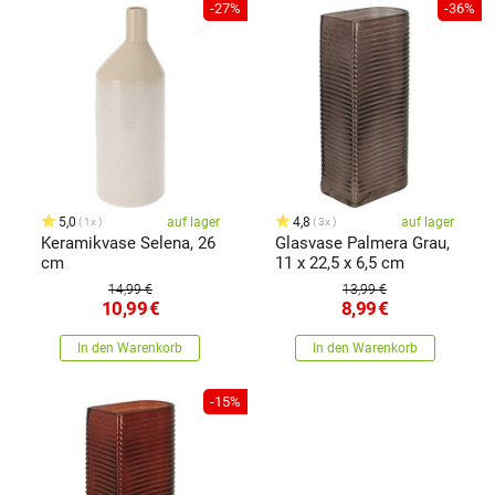
-27%
-36%
5,0
auf lager
4,8
auf lager
1x
3x
Keramikvase Selena, 26
Glasvase Palmera Grau,
cm
11 x 22,5 x 6,5 cm
14,99 €
13,99 €
10,99
€
8,99
€
In den Warenkorb
In den Warenkorb
-15%