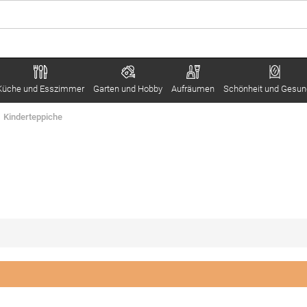
Küche und Esszimmer
Garten und Hobby
Aufräumen
Schönheit und Gesun
Kinderteppiche