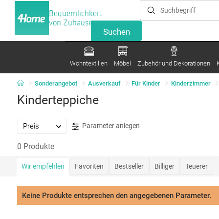
Bequemlichkeit
von Zuhause
Wohntextilien
Möbel
Zubehör und Dekorationen
Sonderangebot
Ausverkauf
Für Kinder
Kinderzimmer
Kinderteppiche
Preis
Parameter anlegen
0 Produkte
Wir empfehlen
Favoriten
Bestseller
Billiger
Teuerer
Keine Produkte entsprechen den angegebenen Parameter.