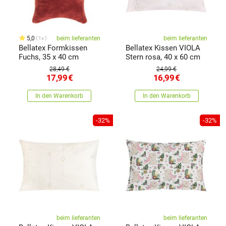
5,0
beim lieferanten
beim lieferanten
1x
Bellatex Formkissen
Bellatex Kissen VIOLA
Fuchs, 35 x 40 cm
Stern rosa, 40 x 60 cm
28,49 €
24,99 €
17,99
€
16,99
€
In den Warenkorb
In den Warenkorb
-32%
-32%
beim lieferanten
beim lieferanten