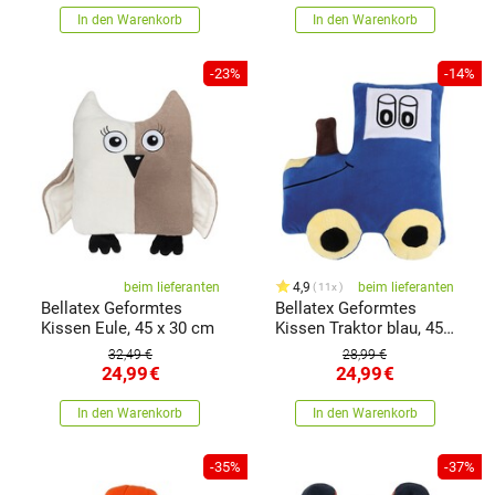
In den Warenkorb
In den Warenkorb
-23%
-14%
beim lieferanten
4,9
beim lieferanten
11x
Bellatex Geformtes
Bellatex Geformtes
Kissen Eule, 45 x 30 cm
Kissen Traktor blau, 45
x 30 cm
32,49 €
28,99 €
24,99
€
24,99
€
In den Warenkorb
In den Warenkorb
-35%
-37%