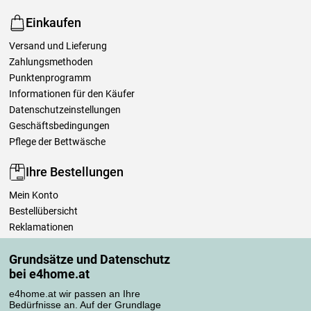
Einkaufen
Versand und Lieferung
Zahlungsmethoden
Punktenprogramm
Informationen für den Käufer
Datenschutzeinstellungen
Geschäftsbedingungen
Pflege der Bettwäsche
Ihre Bestellungen
Mein Konto
Bestellübersicht
Reklamationen
Widerrufsbelehrung
Grundsätze und Datenschutz
Einfach mehr wissen
bei e4home.at
Richtlinien zur Verarbeitung von Bewertungen
e4home.at wir passen an Ihre
Bedürfnisse an. Auf der Grundlage