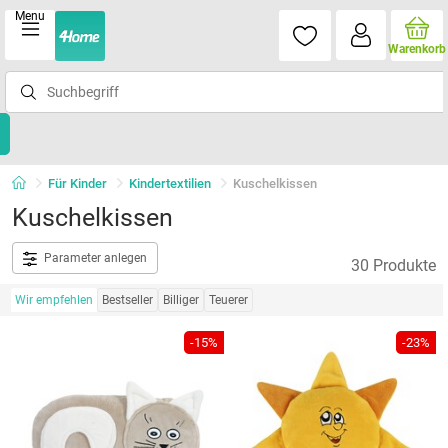
Menu
Warenkorb
Für Kinder
Kindertextilien
Kuschelkissen
Kuschelkissen
Parameter anlegen
30 Produkte
Wir empfehlen
Bestseller
Billiger
Teuerer
-15%
-23%