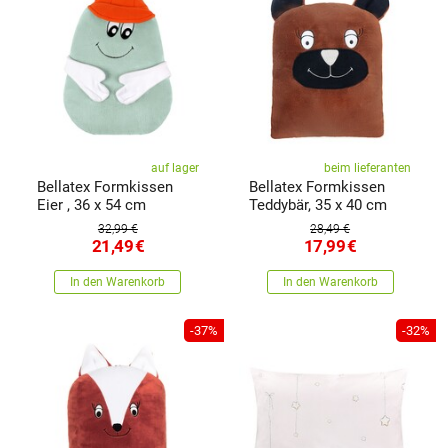
auf lager
beim lieferanten
Bellatex Formkissen
Bellatex Formkissen
Eier , 36 x 54 cm
Teddybär, 35 x 40 cm
32,99 €
28,49 €
21,49
€
17,99
€
In den Warenkorb
In den Warenkorb
-37%
-32%