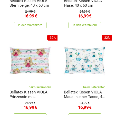
Bellatex Kissen VIOLA
Bellatex Kissen VIOLA
Stern beige, 40 x 60 cm
Hase, 40 x 60 cm
24,99 €
24,99 €
16,99
€
16,99
€
In den Warenkorb
In den Warenkorb
-32%
-32%
beim lieferanten
beim lieferanten
Bellatex Kissen VIOLA
Bellatex Kissen VIOLA
Prinzessin mit
Maus in einer Tasse, 40
Regenbogen, 40 x 60 cm
x 60 cm
24,99 €
24,99 €
16,99
€
16,99
€