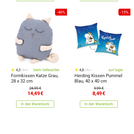
-46%
-15%
4,3
beim lieferanten
4,8
auf lager
3x
3x
Formkissen Katze Grau,
Herding Kissen Pummel
28 x 32 cm
Blau, 40 x 40 cm
26,99 €
9,99 €
14,49
€
8,49
€
In den Warenkorb
In den Warenkorb