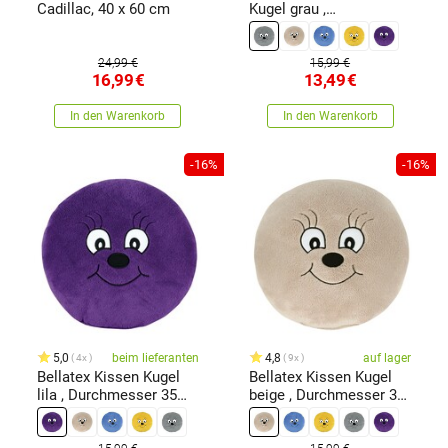
Cadillac, 40 x 60 cm
Kugel grau ,
Durchmesser 35 cm
24,99 €
15,99 €
16,99
€
13,49
€
In den Warenkorb
In den Warenkorb
-16%
-16%
5,0
beim lieferanten
4,8
auf lager
4x
9x
Bellatex Kissen Kugel
Bellatex Kissen Kugel
lila , Durchmesser 35
beige , Durchmesser 35
cm
cm