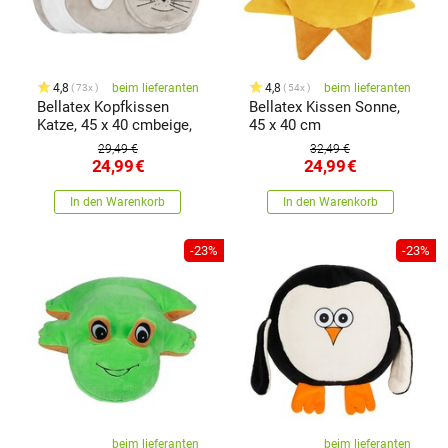
4,8
beim lieferanten
4,8
beim lieferanten
73x
54x
Bellatex Kopfkissen
Bellatex Kissen Sonne,
Katze, 45 x 40 cmbeige,
45 x 40 cm
29,49 €
32,49 €
24,99
€
24,99
€
In den Warenkorb
In den Warenkorb
-23%
-23%
beim lieferanten
beim lieferanten