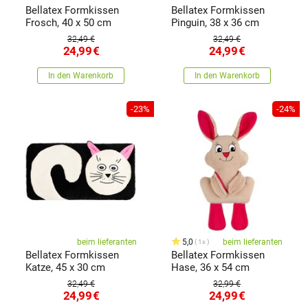
Bellatex Formkissen
Bellatex Formkissen
Frosch, 40 x 50 cm
Pinguin, 38 x 36 cm
32,49 €
32,49 €
24,99
€
24,99
€
In den Warenkorb
In den Warenkorb
-23%
-24%
beim lieferanten
5,0
beim lieferanten
1x
Bellatex Formkissen
Bellatex Formkissen
Katze, 45 x 30 cm
Hase, 36 x 54 cm
32,49 €
32,99 €
24,99
€
24,99
€