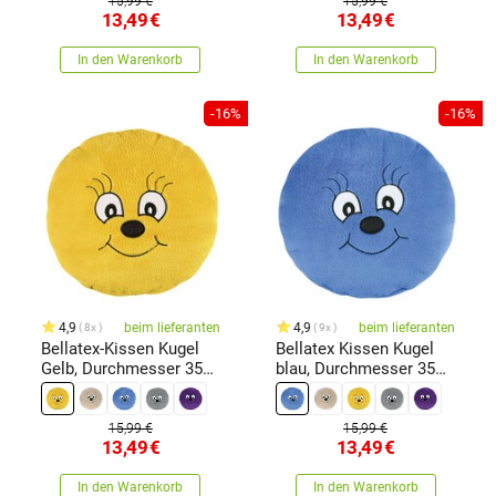
15,99 €
15,99 €
13,49
€
13,49
€
In den Warenkorb
In den Warenkorb
-16%
-16%
4,9
beim lieferanten
4,9
beim lieferanten
8x
9x
Bellatex-Kissen Kugel
Bellatex Kissen Kugel
Gelb, Durchmesser 35
blau, Durchmesser 35
cm
cm
15,99 €
15,99 €
13,49
€
13,49
€
In den Warenkorb
In den Warenkorb