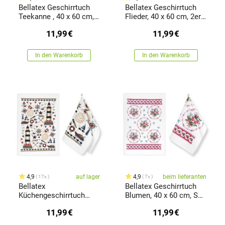
Bellatex Geschirrtuch
Bellatex Geschirrtuch
Teekanne , 40 x 60 cm,
Flieder, 40 x 60 cm, 2er-
2-er Set
Set
11,99
€
11,99
€
In den Warenkorb
In den Warenkorb
4,9
auf lager
4,9
beim lieferanten
17x
7x
Bellatex
Bellatex Geschirrtuch
Küchengeschirrtuch
Blumen, 40 x 60 cm, Set
Meeresblau, 40 x 60 cm,
2 St.
11,99
€
11,99
€
Satz von 2