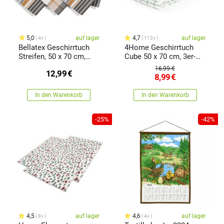
5,0
auf lager
4,7
auf lager
4x
112x
Bellatex Geschirrtuch
4Home Geschirrtuch
Streifen, 50 x 70 cm,
Cube 50 x 70 cm, 3er-
3er-Set
Set
16,99 €
12,99
€
8,99
€
In den Warenkorb
In den Warenkorb
-25%
-42%
4,5
auf lager
4,6
auf lager
8x
4x