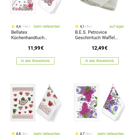
4,4
beim lieferanten
4,1
auf lager
16x
9x
Bellatex
B.E.S. Petrovice
Küchenhandtuch
Geschirrtuch Waffel
Frühling, 40 x 60 cm,
Weiß, 40 x 60 cm, 3-er
11,99
€
12,49
€
Satz von 2
Set
In den Warenkorb
In den Warenkorb
4,8
beim lieferanten
4,7
beim lieferanten
8x
6x