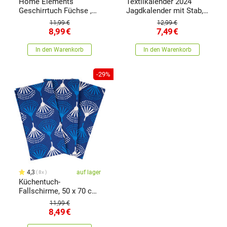
Home Elements
Textilkalender 2024
Geschirrtuch Füchse ,
Jagdkalender mit Stab,
50 x 70 cm, 3er-Set
45 x 65 cm
11,99 €
12,99 €
8,99
€
7,49
€
In den Warenkorb
In den Warenkorb
-29%
4,3
auf lager
8x
Küchentuch-
Fallschirme, 50 x 70 cm,
3er-Set
11,99 €
8,49
€