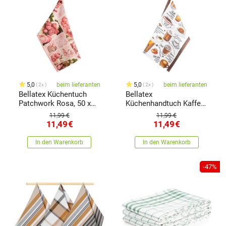
5,0
beim lieferanten
5,0
beim lieferanten
2x
2x
Bellatex Küchentuch
Bellatex
Patchwork Rosa, 50 x
Küchenhandtuch Kaffee
70 cm
Braun, 50 x 70 cm
11,99 €
11,99 €
11,49
€
11,49
€
In den Warenkorb
In den Warenkorb
-47%