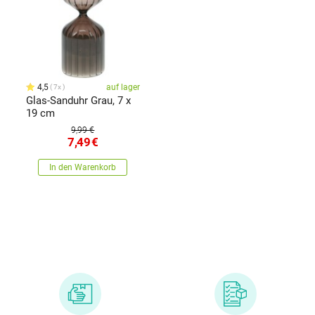
4,5
auf lager
7x
Glas-Sanduhr Grau, 7 x
19 cm
9,99 €
7,49
€
In den Warenkorb