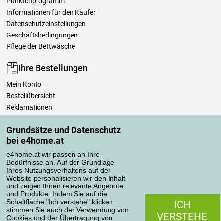
Punktenprogramm
Informationen für den Käufer
Datenschutzeinstellungen
Geschäftsbedingungen
Pflege der Bettwäsche
Ihre Bestellungen
Mein Konto
Bestellübersicht
Reklamationen
Widerrufsbelehrung
Grundsätze und Datenschutz
Einfach mehr wissen
bei e4home.at
Richtlinien zur Verarbeitung von Bewertungen
e4home.at wir passen an Ihre
Bedürfnisse an. Auf der Grundlage
Transportarten
Ihres Nutzungsverhaltens auf der
Website personalisieren wir den Inhalt
und zeigen Ihnen relevante Angebote
und Produkte. Indem Sie auf die
Zahlungsmethoden
Schaltfläche "Ich verstehe" klicken,
ICH
stimmen Sie auch der Verwendung von
VERSTEHE
Cookies und der Übertragung von