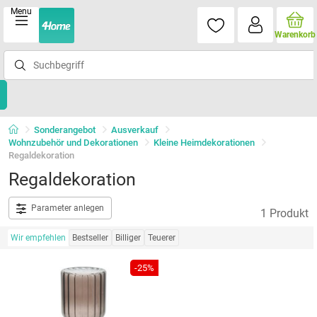
Menu
Warenkorb
Sonderangebot
Ausverkauf
Wohnzubehör und Dekorationen
Kleine Heimdekorationen
Regaldekoration
Regaldekoration
Parameter anlegen
1 Produkt
Wir empfehlen
Bestseller
Billiger
Teuerer
-25%