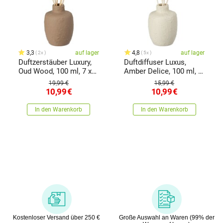
3,3
auf lager
4,8
auf lager
2x
5x
Duftzerstäuber Luxury,
Duftdiffuser Luxus,
Oud Wood, 100 ml, 7 x
Amber Delice, 100 ml, 7
11 cmbeige,
x 11 cm
19,99 €
15,99 €
10,99
€
10,99
€
In den Warenkorb
In den Warenkorb
Kostenloser Versand über 250 €
Große Auswahl an Waren (99% der