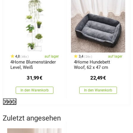
4,8
auf lager
3,4
auf lager
46x
26x
4Home Blumenständer
4Home Hundebett
Level, Weiß
Woof, 62 x 47 cm
31,99
€
22,49
€
In den Warenkorb
In den Warenkorb
Next
Zuletzt angesehen