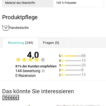
Material des Oberstoffs:
100 % Polyester
Produktpflege
Handwäsche
Bewertung
(144)
Fragen
(0)
4,0
88
5
15
4
20
3
81% der Kunden empfehlen
8
2
144 bewertung
13
1
0 Rezension
Das könnte Sie interessieren
Previous
%