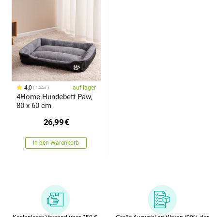
4,0
auf lager
144x
4Home Hundebett Paw,
80 x 60 cm
26,99
€
In den Warenkorb