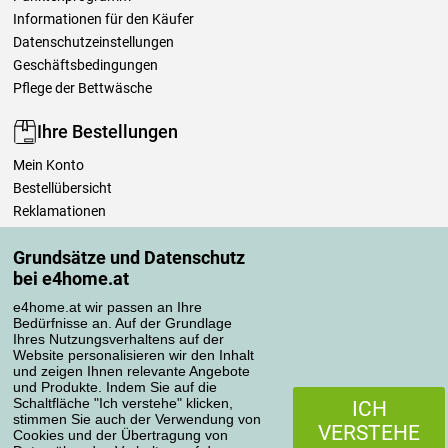
Informationen für den Käufer
Datenschutzeinstellungen
Geschäftsbedingungen
Pflege der Bettwäsche
Ihre Bestellungen
Mein Konto
Bestellübersicht
Reklamationen
Widerrufsbelehrung
Grundsätze und Datenschutz
Einfach mehr wissen
bei e4home.at
Richtlinien zur Verarbeitung von Bewertungen
e4home.at wir passen an Ihre
Bedürfnisse an. Auf der Grundlage
Transportarten
Ihres Nutzungsverhaltens auf der
Website personalisieren wir den Inhalt
und zeigen Ihnen relevante Angebote
und Produkte. Indem Sie auf die
Zahlungsmethoden
Schaltfläche "Ich verstehe" klicken,
ICH
stimmen Sie auch der Verwendung von
VERSTEHE
Cookies und der Übertragung von