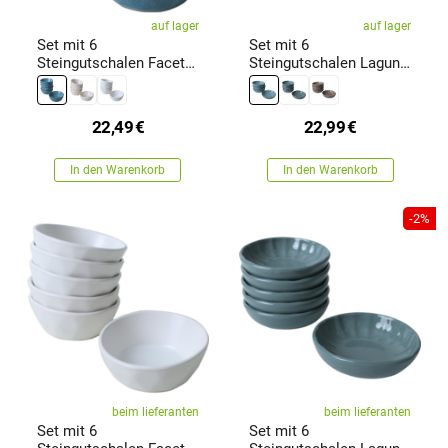
auf lager
auf lager
Set mit 6
Set mit 6
Steingutschalen Facetta
Steingutschalen Laguna
12 cm, türkis
12 cm, türkis
22,49
€
22,99
€
In den Warenkorb
In den Warenkorb
-2%
beim lieferanten
beim lieferanten
Set mit 6
Set mit 6