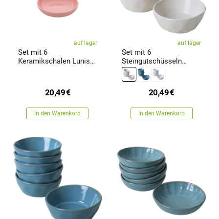
auf lager
auf lager
Set mit 6
Set mit 6
Keramikschalen Lunis
Steingutschüsseln
13 cm, rosa
Facetta 12 cm,
cremefarben
20,49
€
20,49
€
In den Warenkorb
In den Warenkorb