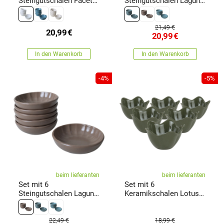
Steingutschalen Facetta
Steingutschalen Laguna
12 cm, weiß
12 cm, petrolfarben
21,49 €
20,99
€
20,99
€
In den Warenkorb
In den Warenkorb
-4%
-5%
beim lieferanten
beim lieferanten
Set mit 6
Set mit 6
Steingutschalen Laguna
Keramikschalen Lotus
12 cm, braun
11,8 cm, grün
22,49 €
18,99 €