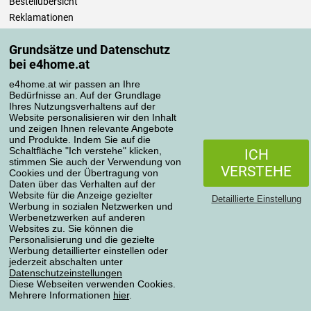
Bestellübersicht
Reklamationen
Widerrufsbelehrung
Grundsätze und Datenschutz
Einfach mehr wissen
bei e4home.at
Richtlinien zur Verarbeitung von Bewertungen
e4home.at wir passen an Ihre
Bedürfnisse an. Auf der Grundlage
Transportarten
Ihres Nutzungsverhaltens auf der
Website personalisieren wir den Inhalt
und zeigen Ihnen relevante Angebote
und Produkte. Indem Sie auf die
Zahlungsmethoden
Schaltfläche "Ich verstehe" klicken,
ICH
stimmen Sie auch der Verwendung von
VERSTEHE
Cookies und der Übertragung von
Daten über das Verhalten auf der
Website für die Anzeige gezielter
Detaillierte Einstellung
Werbung in sozialen Netzwerken und
Werbenetzwerken auf anderen
Websites zu. Sie können die
Personalisierung und die gezielte
Werbung detaillierter einstellen oder
Datenschutzerklärung
jederzeit abschalten unter
Datenschutzeinstellungen
Diese Webseiten verwenden Cookies.
Mehrere Informationen
hier
.
Alle Rechte vorbehalten © 2004-2026 4home, a.s.