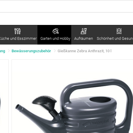
Küche und Esszimmer
Garten und Hobby
Aufräumen
Schönheit und Gesun
ung
Bewässerungszubehör
Gießkanne Zebra Anthrazit, 10 l