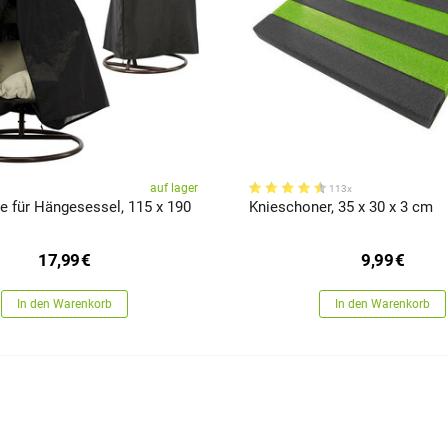
auf lager
113x
e für Hängesessel, 115 x 190
Knieschoner, 35 x 30 x 3 cm
17,99
€
9,99
€
In den Warenkorb
In den Warenkorb