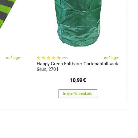
auf lager
auf lager
122x
Happy Green Faltbarer Gartenabfallsack
E
Grün, 270 l
10,99
€
In den Warenkorb