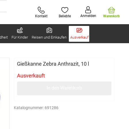
Anmelden
Kontakt
Beliebte
Warenkorb
dheit
Für Kinder
Reisen und Einkaufen
Ausverkauf
Gießkanne Zebra Anthrazit, 10 l
Ausverkauft
In den Warenkorb
Katalognummer:
691286