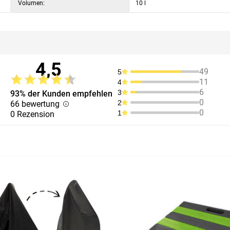
Volumen:
10 l
4,5
49
5
11
4
6
3
93% der Kunden empfehlen
0
2
66 bewertung
0
1
0 Rezension