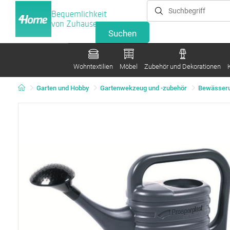
Bequemlichkeit
von Zuhause
Wohntextilien
Möbel
Zubehör und Dekorationen
Garten und Hobby
Gartenwekzeug und -zubehör
Bewässer