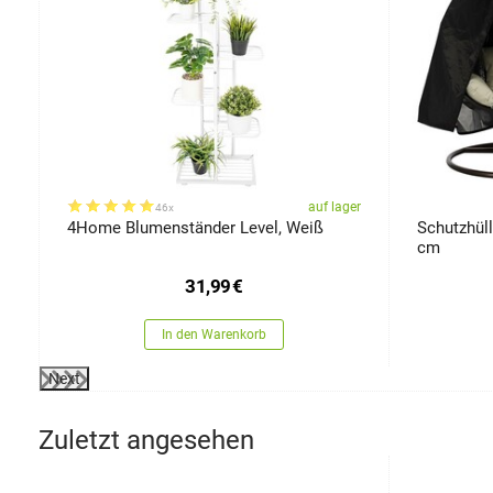
er
auf lager
46x
4Home Blumenständer Level, Weiß
Schutzhüll
cm
31,99
€
In den Warenkorb
Next
Zuletzt angesehen