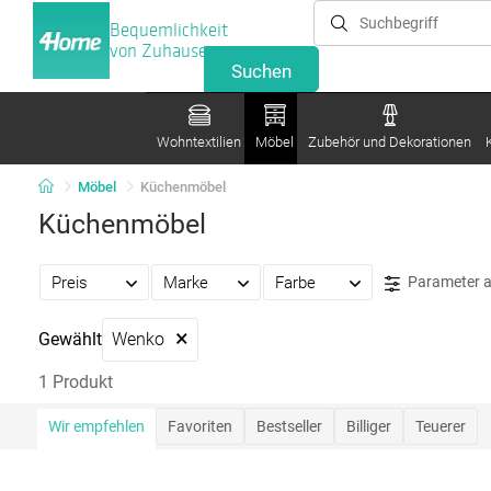
Bequemlichkeit
von Zuhause
Wohntextilien
Möbel
Zubehör und Dekorationen
Möbel
Küchenmöbel
Küchenmöbel
Preis
Marke
Farbe
Parameter 
×
Gewählt
Wenko
1 Produkt
Wir empfehlen
Favoriten
Bestseller
Billiger
Teuerer