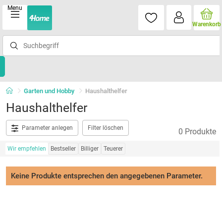
Menu
Warenkorb
Garten und Hobby
Haushalthelfer
Haushalthelfer
Parameter anlegen
Filter löschen
0 Produkte
Wir empfehlen
Bestseller
Billiger
Teuerer
Keine Produkte entsprechen den angegebenen Parameter.