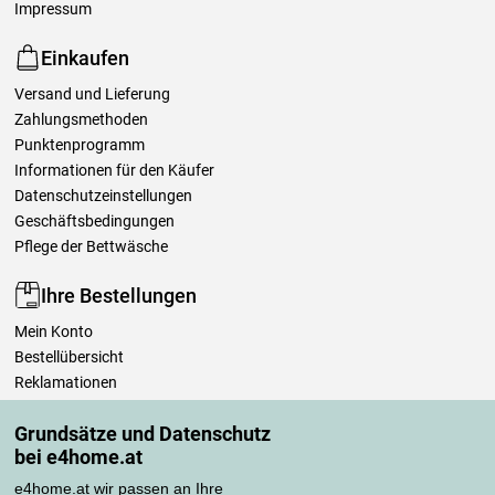
Impressum
Einkaufen
Versand und Lieferung
Zahlungsmethoden
Punktenprogramm
Informationen für den Käufer
Datenschutzeinstellungen
Geschäftsbedingungen
Pflege der Bettwäsche
Ihre Bestellungen
Mein Konto
Bestellübersicht
Reklamationen
Widerrufsbelehrung
Grundsätze und Datenschutz
Einfach mehr wissen
bei e4home.at
Richtlinien zur Verarbeitung von Bewertungen
e4home.at wir passen an Ihre