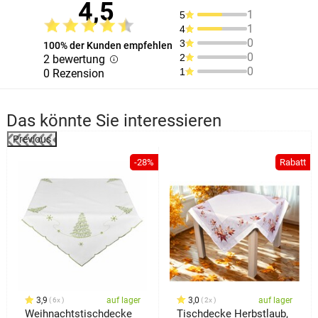
4,5
1
5
1
4
0
3
100% der Kunden empfehlen
0
2
2 bewertung
0
1
0 Rezension
Das könnte Sie interessieren
Previous
%
-28%
Rabatt
3,9
auf lager
3,0
auf lager
6x
2x
Weihnachtstischdecke
Tischdecke Herbstlaub,