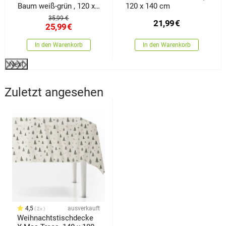
Baum weiß-grün , 120 x
120 x 140 cm
140 cm
35,99 €
21,99
€
25,99
€
In den Warenkorb
In den Warenkorb
Next
Zuletzt angesehen
4,5
ausverkauft
2x
Weihnachtstischdecke