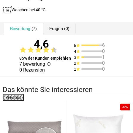
Waschen bei 40 °C
Bewertung
(7)
Fragen
(0)
4,6
6
5
0
4
1
3
85% der Kunden empfehlen
0
2
7 bewertung
0
1
0 Rezension
Das könnte Sie interessieren
Previous
-6%