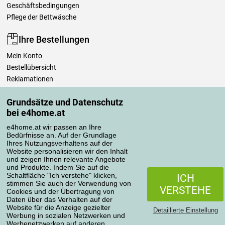
Geschäftsbedingungen
Pflege der Bettwäsche
Ihre Bestellungen
Mein Konto
Bestellübersicht
Reklamationen
Widerrufsbelehrung
Grundsätze und Datenschutz
Einfach mehr wissen
bei e4home.at
Richtlinien zur Verarbeitung von Bewertungen
e4home.at wir passen an Ihre
Bedürfnisse an. Auf der Grundlage
Transportarten
Ihres Nutzungsverhaltens auf der
Website personalisieren wir den Inhalt
und zeigen Ihnen relevante Angebote
und Produkte. Indem Sie auf die
Zahlungsmethoden
Schaltfläche "Ich verstehe" klicken,
ICH
stimmen Sie auch der Verwendung von
VERSTEHE
Cookies und der Übertragung von
Daten über das Verhalten auf der
Website für die Anzeige gezielter
Detaillierte Einstellung
Werbung in sozialen Netzwerken und
Werbenetzwerken auf anderen