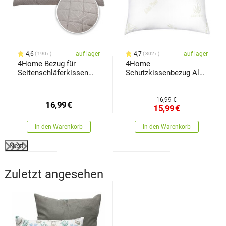
4,6
auf lager
4,7
auf lager
190x
302x
4Home Bezug für
4Home
Seitenschläferkissen
Schutzkissenbezug Aloe
Orient Grau, 50 x 150 cm
Vera, 70 x 90 cm
16,99 €
16,99
€
15,99
€
In den Warenkorb
In den Warenkorb
Next
Zuletzt angesehen