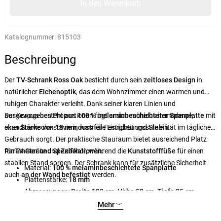
In den Warenkorb
Katalognummer:
815103
Beschreibung
Der
TV-Schrank Ross Oak
besticht durch sein
zeitloses Design
in
natürlicher
Eichenoptik
, das dem Wohnzimmer einen warmen und
ruhigen Charakter verleiht. Dank seiner klaren Linien und
ausgewogenen Proportionen fügt er sich mühelos in moderne,
Der Korpus besteht aus
100 % melaminbeschichteter Spanplatte
mit
skandinavische sowie industrielle Einrichtungsstile ein.
einer
Stärke von 18 mm
, was für Festigkeit und Stabilität im täglichen
Gebrauch sorgt. Der praktische Stauraum bietet ausreichend Platz
für TV-Geräte und Zubehör, während die
Parameter und Spezifikationen:
Kunststofffüße
für einen
stabilen Stand sorgen. Der Schrank kann für zusätzliche Sicherheit
Material:
100 % melaminbeschichtete Spanplatte
auch
an der Wand befestigt
werden.
Plattenstärke:
18 mm
Abmessungen:
Breite 180 cm, Höhe 52 cm, Tiefe 35 cm
Beine:
Kunststoff
Mehr
Farbe:
Eiche