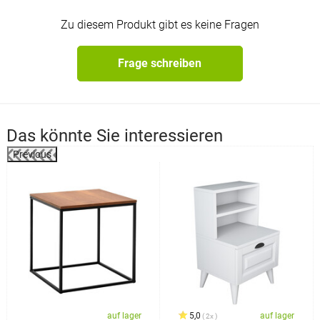
Zu diesem Produkt gibt es keine Fragen
Frage schreiben
Das könnte Sie interessieren
Previous
%
auf lager
5,0
auf lager
2x