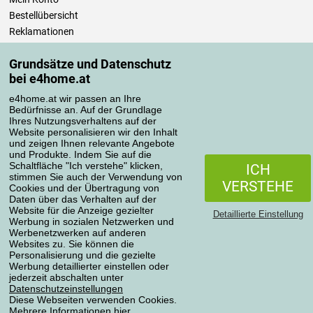
Bestellübersicht
Reklamationen
Widerrufsbelehrung
Grundsätze und Datenschutz
Einfach mehr wissen
bei e4home.at
Richtlinien zur Verarbeitung von Bewertungen
e4home.at wir passen an Ihre
Bedürfnisse an. Auf der Grundlage
Transportarten
Ihres Nutzungsverhaltens auf der
Website personalisieren wir den Inhalt
und zeigen Ihnen relevante Angebote
und Produkte. Indem Sie auf die
Zahlungsmethoden
Schaltfläche "Ich verstehe" klicken,
ICH
stimmen Sie auch der Verwendung von
VERSTEHE
Cookies und der Übertragung von
Daten über das Verhalten auf der
Website für die Anzeige gezielter
Detaillierte Einstellung
Werbung in sozialen Netzwerken und
Werbenetzwerken auf anderen
Websites zu. Sie können die
Personalisierung und die gezielte
Werbung detaillierter einstellen oder
Datenschutzerklärung
jederzeit abschalten unter
Datenschutzeinstellungen
Diese Webseiten verwenden Cookies.
Mehrere Informationen
hier
.