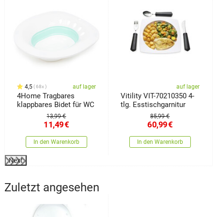
4,5
auf lager
auf lager
68x
4Home Tragbares
Vitility VIT-70210350 4-
klappbares Bidet für WC
tlg. Esstischgarnitur
13,99 €
85,99 €
11,49
€
60,99
€
In den Warenkorb
In den Warenkorb
Next
Zuletzt angesehen