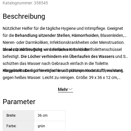
Katalognummer:
358545
Beschreibung
Nützlicher Helfer für die tägliche Hygiene und Intimpflege. Geeignet
für die
Behandlung sitzender Stellen
,
Hämorrhoiden
, Blasenleiden,
Nieren- oder Darmkoliken, Infektionskrankheiten oder Menstruation.
Ideal zur Vorbeugung
Dieses Qualitäts-Bidet wird einfach am Rand der Toilettenschüssel
verschiedener Krankheiten.
befestigt
. Die Löcher verhindern ein Überlaufen des Wassers
und Sie
schütten das Wasser nach Gebrauch einfach in die Toilette.
Klappbares Design
Hergestellt aus hochwertigem bruchsicherem Kunststoff, resistent
für einfache und platzsparende Aufbewahrung.
gegen heißes Wasser. Leicht zu reinigen.
Größe: 39 x 36 x 12 cm,
gefaltet - 39 x 36 x 5,5 cm.
Material: Kunststoff, thermoplastisches
Mehr
Gummi.
Parameter
Breite:
36 cm
Farbe:
grün