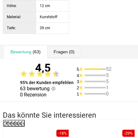
Höhe:
12 cm
Material:
Kunststoff
Tiefe:
39 cm
Bewertung
(63)
Fragen
(0)
4,5
52
5
5
4
5
3
95% der Kunden empfehlen
1
2
63 bewertung
0
1
0 Rezension
Das könnte Sie interessieren
Previous
%
-18%
-29%