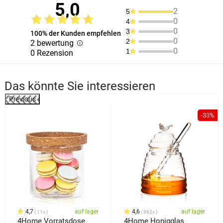
5,0
2
5
0
4
0
3
100% der Kunden empfehlen
0
2
2 bewertung
0
1
0 Rezension
Das könnte Sie interessieren
Previous
-33%
4,7
auf lager
4,6
auf lager
11x
362x
4Home Vorratsdose
4Home Honigglas