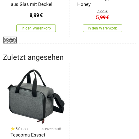
aus Glas mit Deckel
Honey
Cork, 450 ml
8,99 €
8,99
€
5,99
€
In den Warenkorb
In den Warenkorb
Next
Zuletzt angesehen
5,0
ausverkauft
2x
Tescoma Essset