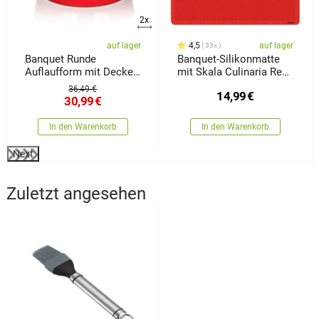
2x
auf lager
4,5
auf lager
33x
Banquet Runde
Banquet-Silikonmatte
Auflaufform mit Deckel
mit Skala Culinaria Red
Culinaria Red 3 l
50 x 40 cm
36,49 €
14,99
€
30,99
€
In den Warenkorb
In den Warenkorb
Next
Zuletzt angesehen