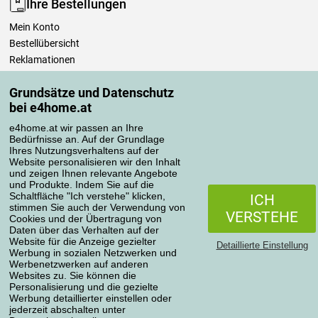
Ihre Bestellungen
Mein Konto
Bestellübersicht
Reklamationen
Widerrufsbelehrung
Grundsätze und Datenschutz
Einfach mehr wissen
bei e4home.at
Richtlinien zur Verarbeitung von Bewertungen
e4home.at wir passen an Ihre
Bedürfnisse an. Auf der Grundlage
Transportarten
Ihres Nutzungsverhaltens auf der
Website personalisieren wir den Inhalt
und zeigen Ihnen relevante Angebote
und Produkte. Indem Sie auf die
Zahlungsmethoden
Schaltfläche "Ich verstehe" klicken,
ICH
stimmen Sie auch der Verwendung von
VERSTEHE
Cookies und der Übertragung von
Daten über das Verhalten auf der
Website für die Anzeige gezielter
Detaillierte Einstellung
Werbung in sozialen Netzwerken und
Werbenetzwerken auf anderen
Websites zu. Sie können die
Personalisierung und die gezielte
Werbung detaillierter einstellen oder
Datenschutzerklärung
jederzeit abschalten unter