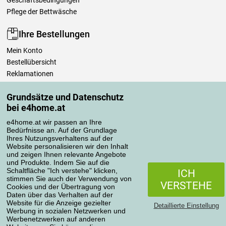
Geschäftsbedingungen
Pflege der Bettwäsche
Ihre Bestellungen
Mein Konto
Bestellübersicht
Reklamationen
Widerrufsbelehrung
Grundsätze und Datenschutz
Einfach mehr wissen
bei e4home.at
Richtlinien zur Verarbeitung von Bewertungen
e4home.at wir passen an Ihre
Bedürfnisse an. Auf der Grundlage
Transportarten
Ihres Nutzungsverhaltens auf der
Website personalisieren wir den Inhalt
und zeigen Ihnen relevante Angebote
und Produkte. Indem Sie auf die
Zahlungsmethoden
Schaltfläche "Ich verstehe" klicken,
ICH
stimmen Sie auch der Verwendung von
VERSTEHE
Cookies und der Übertragung von
Daten über das Verhalten auf der
Website für die Anzeige gezielter
Detaillierte Einstellung
Werbung in sozialen Netzwerken und
Werbenetzwerken auf anderen