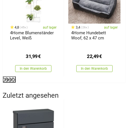
4,8
auf lager
3,4
auf lager
45x
26x
4Home Blumenständer
4Home Hundebett
Level, Weiß
Woof, 62 x 47 cm
31,99
€
22,49
€
In den Warenkorb
In den Warenkorb
Next
Zuletzt angesehen