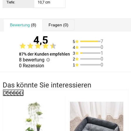
Tiefe:
10,7 cm
Bewertung
(8)
Fragen
(0)
4,5
7
5
0
4
1
3
87% der Kunden empfehlen
0
2
8 bewertung
0
1
0 Rezension
Das könnte Sie interessieren
Previous
%