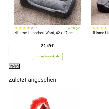
er
auf lager
26x
4Home Hundebett Woof, 62 x 47 cm
4Home Hun
,6
22,49
€
In den Warenkorb
Next
Zuletzt angesehen