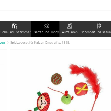
Küche und Esszimmer
Garten und Hobby
Aufräumen
Schönheit und Gesun
eug
Spielzeugset für Katzen Xmas gifts, 11 St.