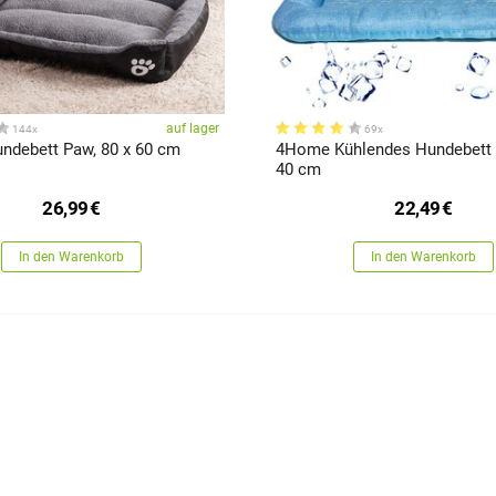
auf lager
144x
69x
debett Paw, 80 x 60 cm
4Home Kühlendes Hundebett S
40 cm
26,99
€
22,49
€
In den Warenkorb
In den Warenkorb