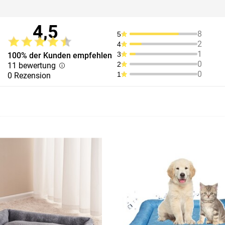
4,5
8
5
2
4
1
3
100% der Kunden empfehlen
0
2
11 bewertung
0
1
0 Rezension