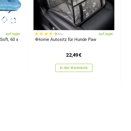
auf lager
auf lager
65x
oft, 60 x
4Home Autositz für Hunde Paw
4
c
22,49
€
In den Warenkorb