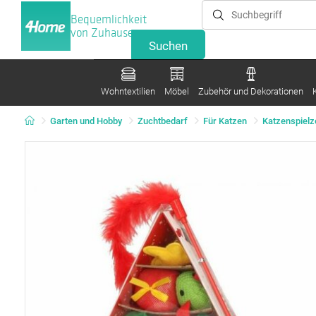
Bequemlichkeit
von Zuhause
Wohntextilien
Möbel
Zubehör und Dekorationen
Garten und Hobby
Zuchtbedarf
Für Katzen
Katzenspielz