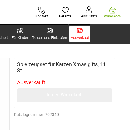
Anmelden
Kontakt
Beliebte
Warenkorb
dheit
Für Kinder
Reisen und Einkaufen
Ausverkauf
Spielzeugset für Katzen Xmas gifts, 11
St.
Ausverkauft
In den Warenkorb
Katalognummer:
702340