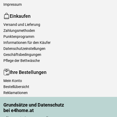
Impressum
Einkaufen
Versand und Lieferung
Zahlungsmethoden
Punktenprogramm
Informationen für den Käufer
Datenschutzeinstellungen
Geschäftsbedingungen
Pflege der Bettwäsche
Ihre Bestellungen
Mein Konto
Bestellübersicht
Reklamationen
Widerrufsbelehrung
Grundsätze und Datenschutz
Einfach mehr wissen
bei e4home.at
Richtlinien zur Verarbeitung von Bewertungen