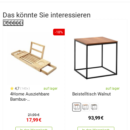
Das könnte Sie interessieren
Previous
%
-18%
4,7
auf lager
auf lager
142x
4Home Ausziehbare
Beistelltisch Walnut
Bambus-
Badewannenablage
Royal
21,99 €
93,99
€
17,99
€