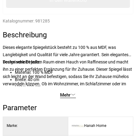
In den Warenkorb
Katalognummer:
981285
Beschreibung
Dieses elegante Spiegelstück besteht zu 100 % aus MDF, was
Langlebigkeit und Qualität für viele Jahre garantiert. Sein elegantes
Design verleiht jedem Raum einen Hauch von Raffinesse und macht
Technische Details:
ihn zu einer perfekten Ergänzung für Ihr Zuhause. Dieser Spiegel lässt
Material: 100 % MDF
sich leicht an der Wand befestigen, sodass Sie Ihr Zuhause mühelos
Breite: 40 cm
verwandeln können. Ob im Wohnzimmer, im Schlafzimmer oder im
Höhe: 120 cm
Flur – dieser Spiegel wird mit Sicherheit Eindruck machen.
Tiefe: 2,2 cm
Mehr
Farbe: Marmoroptik
Parameter
Installation: Wandmontage
Marke:
Hanah Home