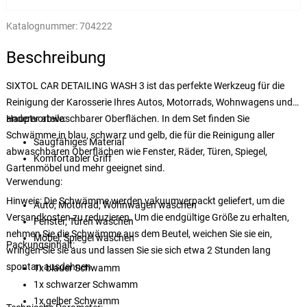
Katalognummer:
704222
Beschreibung
SIXTOL CAR DETAILING WASH 3 ist das perfekte Werkzeug für die
Reinigung der Karosserie Ihres Autos, Motorrads, Wohnwagens und
anderer abwaschbarer Oberflächen. In dem Set finden Sie
Hauptvorteile:
Schwämme in blau, schwarz und gelb, die für die Reinigung aller
Saugfähiges Material
abwaschbaren Oberflächen wie Fenster, Räder, Türen, Spiegel,
Komfortabler Griff
Gartenmöbel und mehr geeignet sind.
Verwendung:
Hinweis: Die Schwämme werden vakuumverpackt geliefert, um die
Auto, Motorrad, Wohnwagen waschen
Versandkosten zu reduzieren. Um die endgültige Größe zu erhalten,
Fenster, Türen waschen
nehmen Sie die Schwämme aus dem Beutel, weichen Sie sie ein,
Möbel, Spiegel waschen
Packungsinhalt:
wringen Sie sie aus und lassen Sie sie sich etwa 2 Stunden lang
spontan ausdehnen.
1x blauer Schwamm
1x schwarzer Schwamm
1x gelber Schwamm