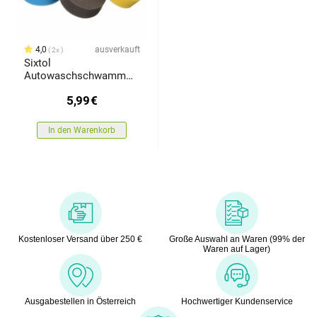
4,0
ausverkauft
2x
Sixtol
Autowaschschwamm
CAR DETAILING WASH
5,99
€
3 , 3 Stück, blau,
schwarz, gelb
In den Warenkorb
Kostenloser Versand über 250 €
Große Auswahl an Waren (99% der
Waren auf Lager)
Ausgabestellen in Österreich
Hochwertiger Kundenservice