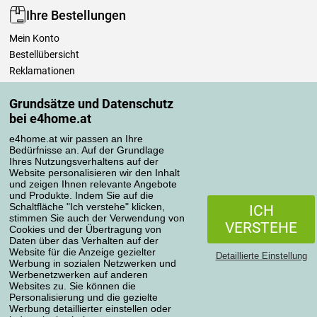
Ihre Bestellungen
Mein Konto
Bestellübersicht
Reklamationen
Widerrufsbelehrung
Grundsätze und Datenschutz
Einfach mehr wissen
bei e4home.at
Richtlinien zur Verarbeitung von Bewertungen
e4home.at wir passen an Ihre
Bedürfnisse an. Auf der Grundlage
Transportarten
Ihres Nutzungsverhaltens auf der
Website personalisieren wir den Inhalt
und zeigen Ihnen relevante Angebote
und Produkte. Indem Sie auf die
Zahlungsmethoden
Schaltfläche "Ich verstehe" klicken,
ICH
stimmen Sie auch der Verwendung von
VERSTEHE
Cookies und der Übertragung von
Daten über das Verhalten auf der
Website für die Anzeige gezielter
Detaillierte Einstellung
Werbung in sozialen Netzwerken und
Werbenetzwerken auf anderen
Websites zu. Sie können die
Personalisierung und die gezielte
Werbung detaillierter einstellen oder
Datenschutzerklärung