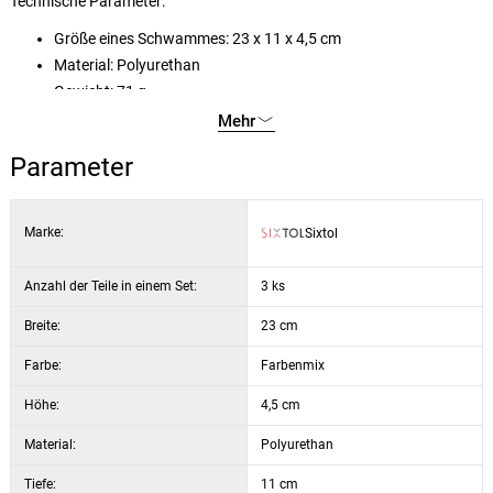
Technische Parameter:
Größe eines Schwammes: 23 x 11 x 4,5 cm
Material: Polyurethan
Gewicht: 71 g
Farbe: blau, schwarz, gelb
Mehr
Parameter
Marke:
Sixtol
Anzahl der Teile in einem Set:
3 ks
Breite:
23 cm
Farbe:
Farbenmix
Höhe:
4,5 cm
Material:
Polyurethan
Tiefe:
11 cm