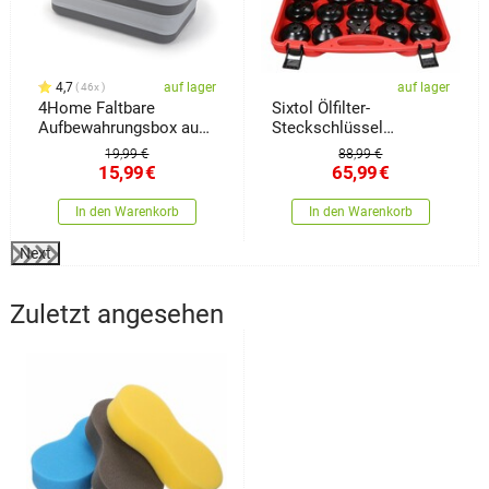
4,7
auf lager
auf lager
46x
4Home Faltbare
Sixtol Ölfilter-
Aufbewahrungsbox aus
Steckschlüssel
Silikon mit Deckel
Mechanic Oil Wrench
19,99 €
88,99 €
Storage
30, 1/2"
15,99
€
65,99
€
In den Warenkorb
In den Warenkorb
Next
Zuletzt angesehen