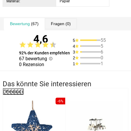
Material:
Papier
Bewertung
(67)
Fragen
(0)
4,6
55
5
5
4
6
3
92% der Kunden empfehlen
0
2
67 bewertung
1
1
0 Rezension
Das könnte Sie interessieren
Previous
%
-6%