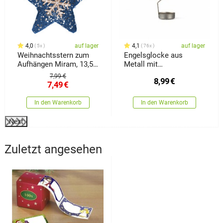
4,0
auf lager
4,1
auf lager
5x
76x
Weihnachtsstern zum
Engelsglocke aus
Aufhängen Miram, 13,5 x
Metall mit
13,5 cm
Rentierensilber,
7,99 €
8,99
€
7,49
€
In den Warenkorb
In den Warenkorb
Next
Zuletzt angesehen