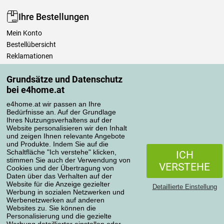
Ihre Bestellungen
Mein Konto
Bestellübersicht
Reklamationen
Widerrufsbelehrung
Grundsätze und Datenschutz
Einfach mehr wissen
bei e4home.at
Richtlinien zur Verarbeitung von Bewertungen
e4home.at wir passen an Ihre
Bedürfnisse an. Auf der Grundlage
Transportarten
Ihres Nutzungsverhaltens auf der
Website personalisieren wir den Inhalt
und zeigen Ihnen relevante Angebote
und Produkte. Indem Sie auf die
Zahlungsmethoden
Schaltfläche "Ich verstehe" klicken,
ICH
stimmen Sie auch der Verwendung von
VERSTEHE
Cookies und der Übertragung von
Daten über das Verhalten auf der
Website für die Anzeige gezielter
Detaillierte Einstellung
Werbung in sozialen Netzwerken und
Werbenetzwerken auf anderen
Websites zu. Sie können die
Personalisierung und die gezielte