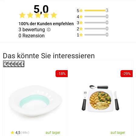
5,0
3
5
0
4
0
3
100% der Kunden empfehlen
0
2
3 bewertung
0
1
0 Rezension
Das könnte Sie interessieren
Previous
%
-18%
-29%
4,5
auf lager
auf lager
68x