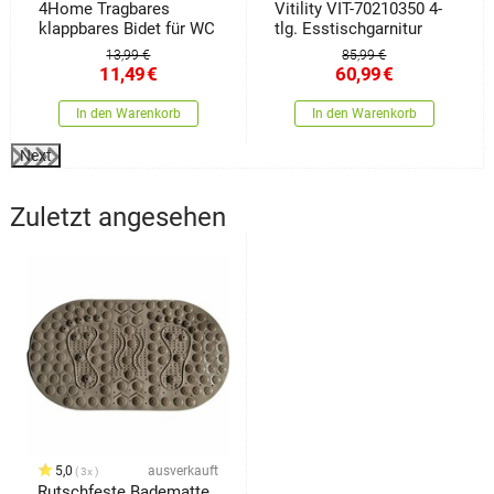
4Home Tragbares
Vitility VIT-70210350 4-
klappbares Bidet für WC
tlg. Esstischgarnitur
13,99 €
85,99 €
11,49
€
60,99
€
In den Warenkorb
In den Warenkorb
Next
Zuletzt angesehen
5,0
ausverkauft
3x
Rutschfeste Badematte