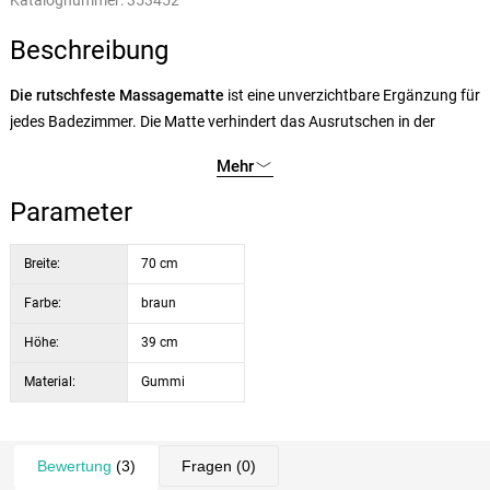
Katalognummer:
353452
Beschreibung
Die rutschfeste Massagematte
ist eine unverzichtbare Ergänzung für
jedes Badezimmer. Die Matte verhindert das Ausrutschen in der
Badewanne, sie kann auch als Matte vor der Badewanne oder Dusche
Mehr
verwendet werden.
Parameter
Die Matte enthält verschiedene Massageelemente, die für eine sehr
angenehme Massage sorgen. Die Magnete wirken sich positiv auf die
Breite:
70 cm
Blutzirkulation in den unteren Gliedmaßen aus und können auch bei
Farbe:
braun
eventuellen Schwellungen, Schmerzen und Entzündungen helfen.
Höhe:
39 cm
Die Matte ist mit Saugnäpfen ausgestattet, die perfekt auf rutschigen
Material:
Gummi
Oberflächen haften.
Bewertung
(3)
Fragen
(0)