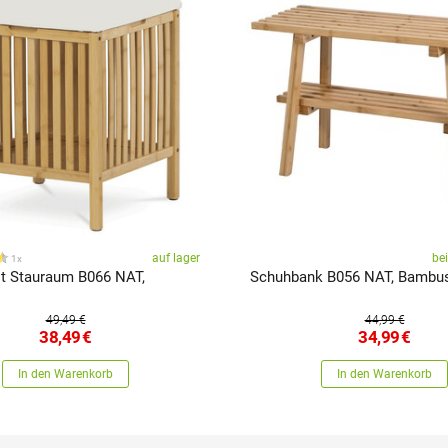
auf lager
be
1x
t Stauraum B066 NAT,
Schuhbank B056 NAT, Bambu
49,49 €
44,99 €
38,49
€
34,99
€
In den Warenkorb
In den Warenkorb