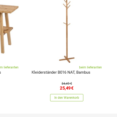
im lieferanten
beim lieferanten
s
Kleiderständer B016 NAT, Bambus
H
34,49 €
25,49
€
In den Warenkorb