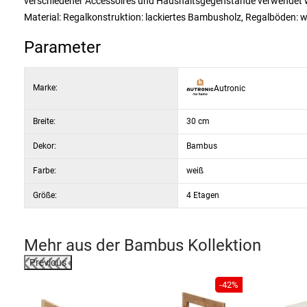
verschiedener Accessoires und Haushaltsgegenstände verwendet wer
Material: Regalkonstruktion: lackiertes Bambusholz, Regalböden:
Parameter
Marke:
Autronic
Breite:
30 cm
Dekor:
Bambus
Farbe:
weiß
Größe:
4 Etagen
Mehr aus der
Bambus
Kollektion
Previous
-19%
-42%