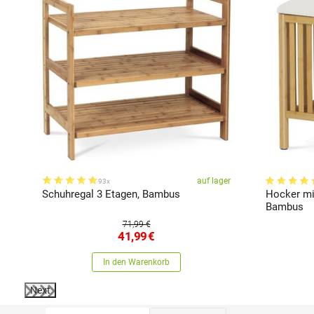
er
auf lager
93x
Schuhregal 3 Etagen, Bambus
Hocker mi
Bambus
71,99 €
41,99
€
In den Warenkorb
Next