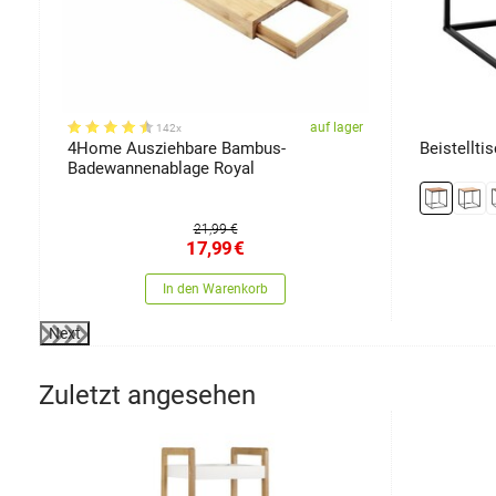
er
auf lager
142x
n,
4Home Ausziehbare Bambus-
Beistellti
Badewannenablage Royal
21,99 €
17,99
€
In den Warenkorb
Next
Zuletzt angesehen