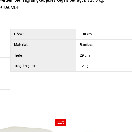
den. Die Tragfähigkeit jedes Regals beträgt bis zu 3 kg.
 weißes MDF
Höhe:
100 cm
Material:
Bambus
Tiefe:
29 cm
Tragfähigkeit:
12 kg
-22%