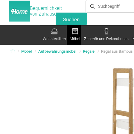
Bequemlichkeit
von Zuhause
Wohntextilien
Möbel
Zubehör und Dekorationen
Möbel
Aufbewahrungsmöbel
Regale
Regal aus Bambus 