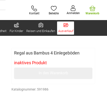
Anmelden
Kontakt
Beliebte
Warenkorb
dheit
Für Kinder
Reisen und Einkaufen
Ausverkauf
Regal aus Bambus 4 Einlegeböden
inaktives Produkt
In den Warenkorb
Katalognummer:
591986