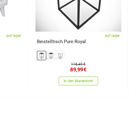
auf lager
auf lager
Beistelltisch Pure Royal
N
116,49 €
89,99
€
In den Warenkorb