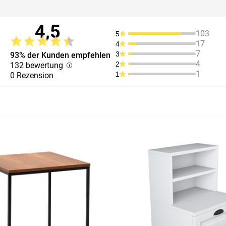
4,5
103
5
17
4
7
3
93% der Kunden empfehlen
4
2
132 bewertung
1
1
0 Rezension