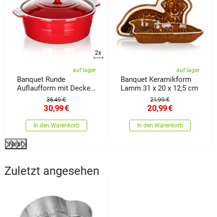
2x
auf lager
auf lager
Banquet Runde
Banquet Keramikform
Auflaufform mit Deckel
Lamm 31 x 20 x 12,5 cm
Culinaria Red 3 l
36,49 €
21,99 €
30,99
€
20,99
€
In den Warenkorb
In den Warenkorb
Next
Zuletzt angesehen