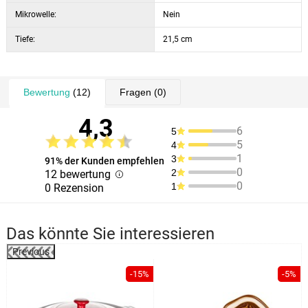
Mikrowelle:
Nein
Tiefe:
21,5 cm
Bewertung
(12)
Fragen
(0)
4,3
6
5
5
4
1
3
91% der Kunden empfehlen
0
2
12 bewertung
0
1
0 Rezension
Das könnte Sie interessieren
Previous
%
-15%
-5%