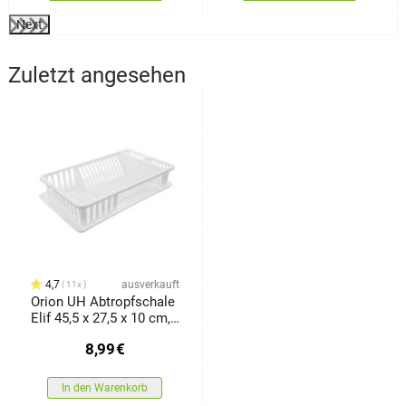
Next
Zuletzt angesehen
4,7
ausverkauft
11x
Orion UH Abtropfschale
Elif 45,5 x 27,5 x 10 cm,
Weiß
8,99
€
In den Warenkorb