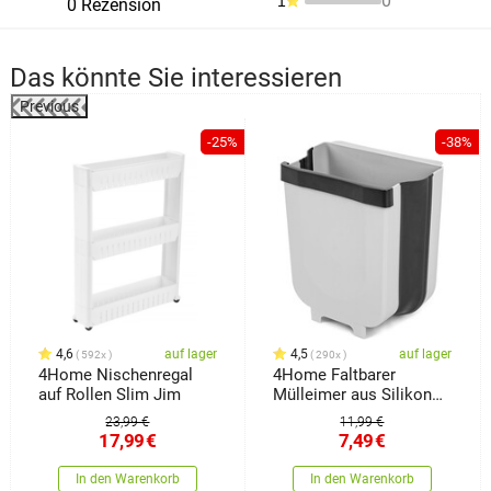
0
1
0 Rezension
Das könnte Sie interessieren
Previous
%
-25%
-38%
4,6
auf lager
4,5
auf lager
592x
290x
4Home Nischenregal
4Home Faltbarer
auf Rollen Slim Jim
Mülleimer aus Silikon
Clean
23,99 €
11,99 €
17,99
€
7,49
€
In den Warenkorb
In den Warenkorb