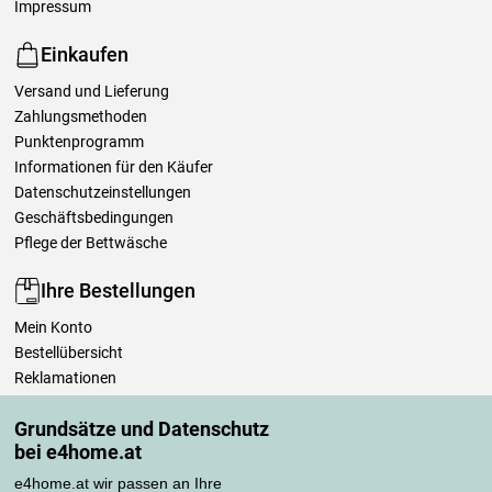
Impressum
Einkaufen
Versand und Lieferung
Zahlungsmethoden
Punktenprogramm
Informationen für den Käufer
Datenschutzeinstellungen
Geschäftsbedingungen
Pflege der Bettwäsche
Ihre Bestellungen
Mein Konto
Bestellübersicht
Reklamationen
Widerrufsbelehrung
Grundsätze und Datenschutz
Einfach mehr wissen
bei e4home.at
Richtlinien zur Verarbeitung von Bewertungen
e4home.at wir passen an Ihre