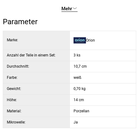
Gesamthöhe mit Deckel: 14 cm
Durchmesser: 10,7 cm
Mehr
Fassungsvermögen der Teekanne: 400 ml
Parameter
Fassungsvermögen der Tasse: 280 ml
Gewicht: 698 g
spülmaschinenfest: ja
Marke:
Orion
mikrowellengeeignet: ja
Anzahl der Teile in einem Set:
3 ks
Durchschnitt:
10,7 cm
Farbe:
weiß
Gewicht:
0,70 kg
Höhe:
14 cm
Material:
Porzellan
Mikrowelle:
Ja