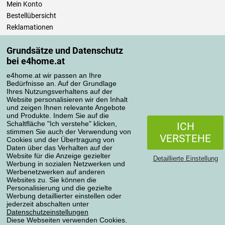
Mein Konto
Bestellübersicht
Reklamationen
Widerrufsbelehrung
Grundsätze und Datenschutz
Einfach mehr wissen
bei e4home.at
Richtlinien zur Verarbeitung von Bewertungen
e4home.at wir passen an Ihre
Bedürfnisse an. Auf der Grundlage
Transportarten
Ihres Nutzungsverhaltens auf der
Website personalisieren wir den Inhalt
und zeigen Ihnen relevante Angebote
und Produkte. Indem Sie auf die
Zahlungsmethoden
Schaltfläche "Ich verstehe" klicken,
ICH
stimmen Sie auch der Verwendung von
VERSTEHE
Cookies und der Übertragung von
Daten über das Verhalten auf der
Website für die Anzeige gezielter
Detaillierte Einstellung
Werbung in sozialen Netzwerken und
Werbenetzwerken auf anderen
Websites zu. Sie können die
Personalisierung und die gezielte
Werbung detaillierter einstellen oder
Datenschutzerklärung
jederzeit abschalten unter
Datenschutzeinstellungen
Diese Webseiten verwenden Cookies.