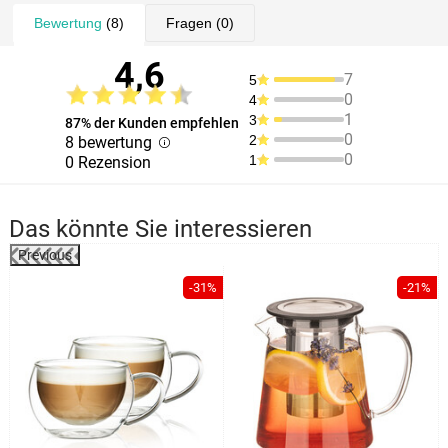
Bewertung
(8)
Fragen
(0)
4,6
7
5
0
4
1
3
87% der Kunden empfehlen
0
2
8 bewertung
0
1
0 Rezension
Das könnte Sie interessieren
Previous
%
-31%
-21%