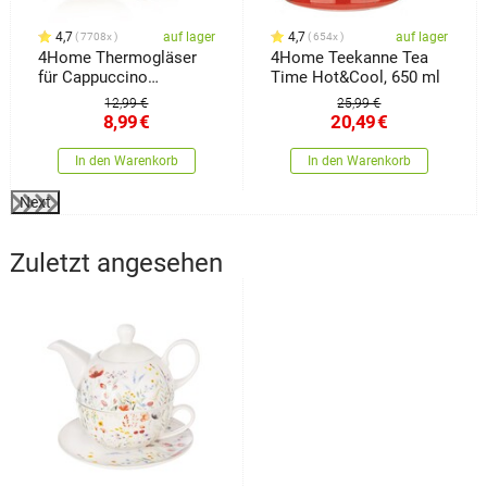
4,7
auf lager
4,7
auf lager
7708x
654x
4Home Thermogläser
4Home Teekanne Tea
für Cappuccino
Time Hot&Cool, 650 ml
Hot&Cool 280 ml, 2
12,99 €
25,99 €
Stück
8,99
€
20,49
€
In den Warenkorb
In den Warenkorb
Next
Zuletzt angesehen