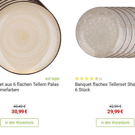
auf lager
9x
t aus 6 flachen Tellern Palas
Banquet flaches Tellerset Sh
emefarben
6 Stück
40,49 €
42,99 €
30,99
€
29,99
€
In den Warenkorb
In den Warenkorb