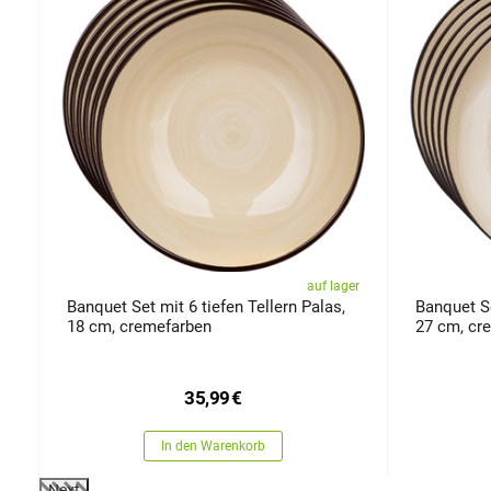
er
auf lager
Banquet Set mit 6 tiefen Tellern Palas,
Banquet Se
18 cm, cremefarben
27 cm, cr
35,99
€
In den Warenkorb
Next