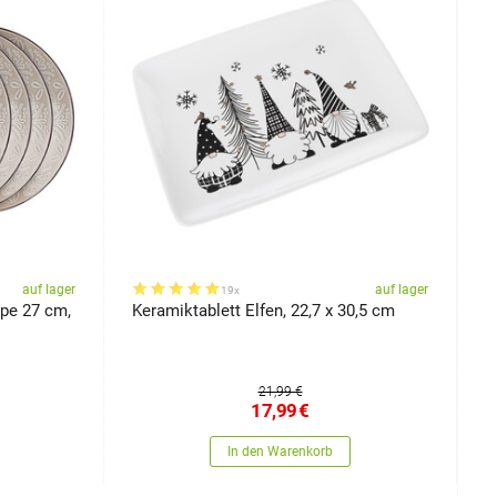
auf lager
auf lager
19x
ape 27 cm,
Keramiktablett Elfen, 22,7 x 30,5 cm
B
6
21,99 €
17,99
€
In den Warenkorb