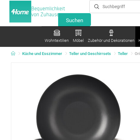
Bequemlichkeit
von Zuhause
Wohntextilien
Möbel
Zubehör und Dekorationen
Küche und Esszimmer
Teller und Geschirrsets
Teller
Or