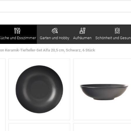
Küche und Esszimmer
Garten und Hobby
Aufräumen
Schönheit und Gesun
ion Keramik-Tiefteller-Set Alfa 20,5 cm, Schwarz, 6 Stück