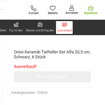
Anmelden
Kontakt
Beliebte
Warenkorb
dheit
Für Kinder
Reisen und Einkaufen
Ausverkauf
Orion Keramik-Tiefteller-Set Alfa 20,5 cm,
Schwarz, 6 Stück
Ausverkauft
In den Warenkorb
Katalognummer:
125624