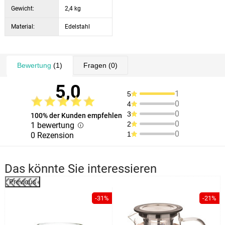
Gewicht:
2,4 kg
Material:
Edelstahl
Bewertung
(1)
Fragen
(0)
5,0
1
5
0
4
0
3
100% der Kunden empfehlen
0
2
1 bewertung
0
1
0 Rezension
Das könnte Sie interessieren
Previous
%
-31%
-21%