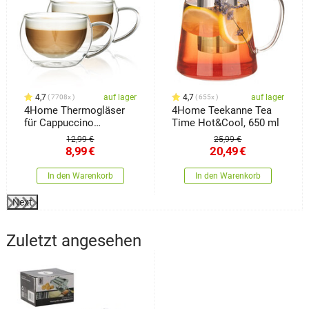
4,7
auf lager
4,7
auf lager
7708x
655x
4Home Thermogläser
4Home Teekanne Tea
für Cappuccino
Time Hot&Cool, 650 ml
Hot&Cool 280 ml, 2
12,99 €
25,99 €
Stück
8,99
€
20,49
€
In den Warenkorb
In den Warenkorb
Next
Zuletzt angesehen