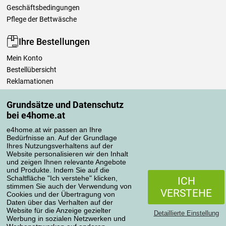
Geschäftsbedingungen
Pflege der Bettwäsche
Ihre Bestellungen
Mein Konto
Bestellübersicht
Reklamationen
Widerrufsbelehrung
Grundsätze und Datenschutz
Einfach mehr wissen
bei e4home.at
Richtlinien zur Verarbeitung von Bewertungen
e4home.at wir passen an Ihre
Bedürfnisse an. Auf der Grundlage
Transportarten
Ihres Nutzungsverhaltens auf der
Website personalisieren wir den Inhalt
und zeigen Ihnen relevante Angebote
und Produkte. Indem Sie auf die
Zahlungsmethoden
Schaltfläche "Ich verstehe" klicken,
ICH
stimmen Sie auch der Verwendung von
VERSTEHE
Cookies und der Übertragung von
Daten über das Verhalten auf der
Website für die Anzeige gezielter
Detaillierte Einstellung
Werbung in sozialen Netzwerken und