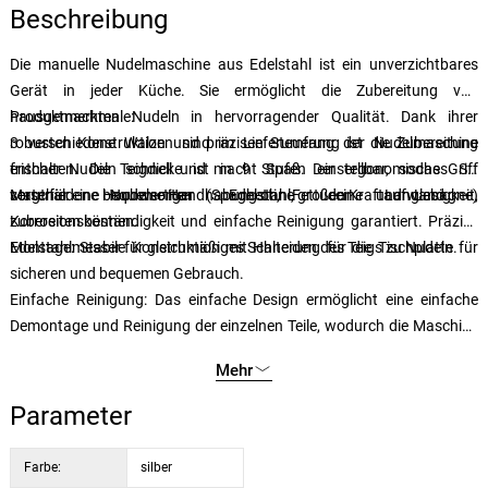
Beschreibung
Die manuelle Nudelmaschine aus Edelstahl ist ein unverzichtbares
Gerät in jeder Küche. Sie ermöglicht die Zubereitung von
hausgemachten Nudeln in hervorragender Qualität. Dank ihrer
Produktmerkmale:
robusten Konstruktion und präzisen Steuerung ist die Zubereitung
3 verschiedene Walzen sind im Lieferumfang der Nudelmaschine
frischer Nudeln schnell und macht Spaß. Der ergonomische Griff
enthalten. Die Teigdicke ist in 9 Stufen einstellbar, sodass Sie
sorgt für eine bequeme Handhabung ohne großen Kraftaufwand.
verschiedene Nudelsorten (Spaghetti, Fettuccine und Lasagne)
Material: Hochwertiger Edelstahl, der Langlebigkeit,
zubereiten können.
Korrosionsbeständigkeit und einfache Reinigung garantiert. Präzise
Edelstahlmesser für gleichmäßiges Schneiden des Teigs zu Nudeln.
Montage: Stabile Konstruktion mit Halterung für die Tischplatte für
sicheren und bequemen Gebrauch.
Einfache Reinigung: Das einfache Design ermöglicht eine einfache
Demontage und Reinigung der einzelnen Teile, wodurch die Maschine
leicht sauber gehalten werden kann.
Mehr
Parameter
Farbe:
silber