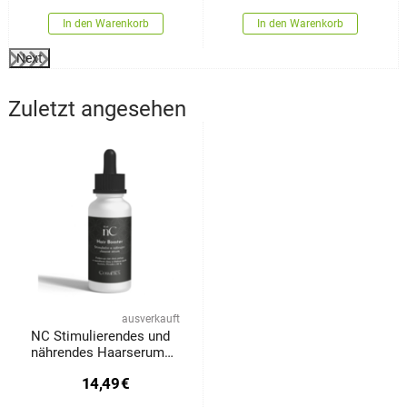
In den Warenkorb
In den Warenkorb
Next
Zuletzt angesehen
ausverkauft
NC Stimulierendes und
nährendes Haarserum
Hair Booster, 30 ml
14,49
€