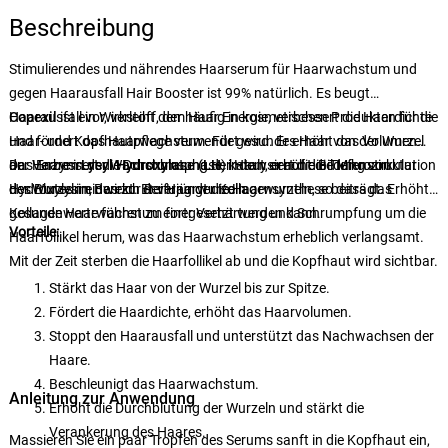
Beschreibung
Stimulierendes und nährendes Haarserum für Haarwachstum und
gegen Haarausfall Hair Booster ist 99% natürlich. Es beugt
Haarausfall vor, verleiht dem Haar Energie, verbessert die Haardichte
Copexil
ist ein Wirkstoff, der häufig in kosmetischen Produkten für die
und fördert das Haarwachstum. Für gesundes Haar von der Wurzel
Haar- und Kopfhautpflege verwendet wird. Er erhöht das Volumen
an. Verbessert die Durchblutung der Haut, erhöht die Mikrozirkulation
der Haare in der Wachstumsphase, indem er auf die Tiefenstruktur
Das Enzym
Lysyl Hydroxylase (LH
) katalysiert die Bildung von
des Blutes im Bereich der Haarwurzeln.
der Wurzeln einwirkt. Er verjüngt die Haarwurzeln, so dass das
Hydroxylysin, das zur Reifung der Kollagensynthese beiträgt. Erhöhte
gesunde Haarwachstum fortgesetzt werden kann.
Kollagenwerte führen zu einer Verhärtung und Schrumpfung um die
Vorteile:
Haarfollikel herum, was das Haarwachstum erheblich verlangsamt.
Mit der Zeit sterben die Haarfollikel ab und die Kopfhaut wird sichtbar.
Stärkt das Haar von der Wurzel bis zur Spitze.
Fördert die Haardichte, erhöht das Haarvolumen.
Stoppt den Haarausfall und unterstützt das Nachwachsen der
Haare.
Beschleunigt das Haarwachstum.
Anleitung zur Anwendung
Erhöht die Durchblutung der Wurzeln und stärkt die
Verankerung des Haares.
Massieren Sie ein paar Tropfen des Serums sanft in die Kopfhaut ein,