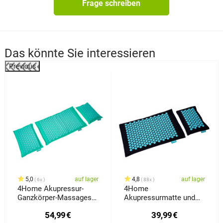
Frage schreiben
Das könnte Sie interessieren
Previous
%
5,0
auf lager
4,8
auf lager
6x
88x
4Home Akupressur-
4Home
Ganzkörper-Massageset
Akupressurmatte und
Antistress
Kissen Antistress
54,99
€
39,99
€