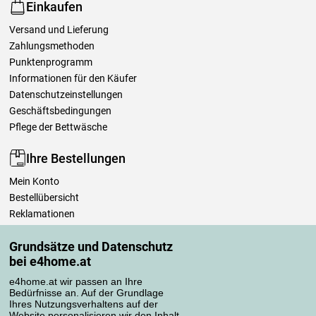
Einkaufen
Versand und Lieferung
Zahlungsmethoden
Punktenprogramm
Informationen für den Käufer
Datenschutzeinstellungen
Geschäftsbedingungen
Pflege der Bettwäsche
Ihre Bestellungen
Mein Konto
Bestellübersicht
Reklamationen
Widerrufsbelehrung
Grundsätze und Datenschutz
Einfach mehr wissen
bei e4home.at
Richtlinien zur Verarbeitung von Bewertungen
e4home.at wir passen an Ihre
Bedürfnisse an. Auf der Grundlage
Transportarten
Ihres Nutzungsverhaltens auf der
Website personalisieren wir den Inhalt