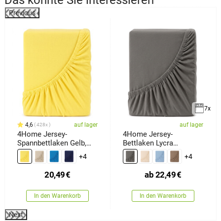
Das könnte Sie interessieren
Previous
7x
4,6
auf lager
auf lager
428x
4Home Jersey-
4Home Jersey-
Spannbettlaken Gelb,
Bettlaken Lycra
180 x 200 cm
anthrazit, 90 x 200
+4
+4
20,49
€
ab
22,49
€
In den Warenkorb
In den Warenkorb
Next