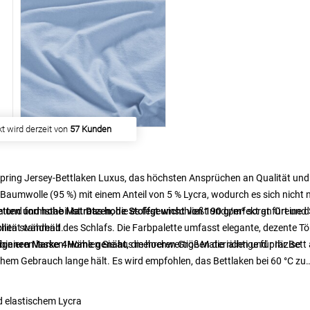
 haben
46 Kunden
gekauft
ring Jersey-Bettlaken Luxus, das höchsten Ansprüchen an Qualität und
aumwolle (95 %) mit einem Anteil von 5 % Lycra, wodurch es sich nicht 
 und formstabil ist.
betten und hohe Matratzen
Das hohe Stoffgewicht von 190 g/m²
, die es fest umschließt und perfekt an Ort und 
sorgt für
eine d
chen standhält.
ilität während des Schlafs. Die Farbpalette umfasst elegante, dezente T
mbinieren lassen. Wählen Sie aus mehreren Größen die richtige für Ihr Bett
 eigenen Marke 4Home genäht
, die hochwertige Materialien und präzise
lichem Gebrauch lange hält. Es wird empfohlen, das Bettlaken bei 60 °C zu
 elastischem Lycra