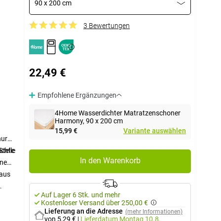
90 x 200 cm
3 Bewertungen
22,49 €
Empfohlene Ergänzungen
4Home Wasserdichter Matratzenschoner
Harmony, 90 x 200 cm
15,99 €
Variante auswählen
nur
Stelle
ichte
In den Warenkorb
öne
 aus
Auf Lager 6 Stk. und mehr
Kostenloser Versand über 250,00 €
Lieferung an die Adresse
(mehr Informationen)
von 5,29 €
|
Lieferdatum
Montag 10.8.