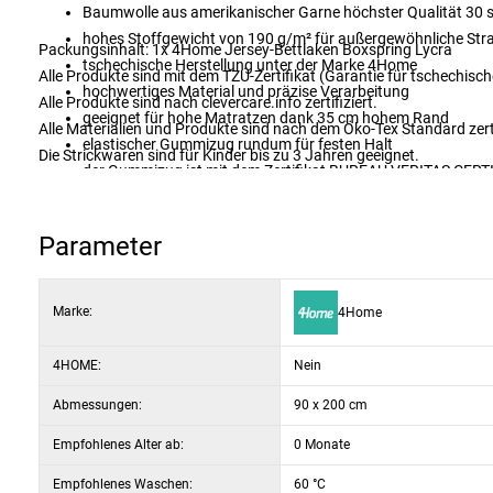
Baumwolle aus amerikanischer Garne höchster Qualität 30 
hohes Stoffgewicht von 190 g/m² für außergewöhnliche Stra
Packungsinhalt: 1x 4Home Jersey-Bettlaken Boxspring
Lycra
tschechische Herstellung unter der Marke 4Home
Alle Produkte sind mit dem TZÚ-Zertifikat (Garantie für tschechisc
hochwertiges Material und präzise Verarbeitung
Alle Produkte sind nach clevercare.info zertifiziert.
geeignet für hohe Matratzen dank 35 cm hohem Rand
Alle Materialien und Produkte sind nach dem Öko-Tex Standard zerti
elastischer Gummizug rundum für festen Halt
Die Strickwaren sind für Kinder bis zu 3 Jahren geeignet.
der Gummizug ist mit dem Zertifikat BUREAU VERITAS CERT
einfache Pflege durch Waschen bei 60 °C
geeignet für den Trockner im Schongang
Parameter
Auswahl an eleganten Farbtönen
Marke:
4Home
4HOME:
Nein
Abmessungen:
90 x 200 cm
Empfohlenes Alter ab:
0 Monate
Empfohlenes Waschen:
60 °C