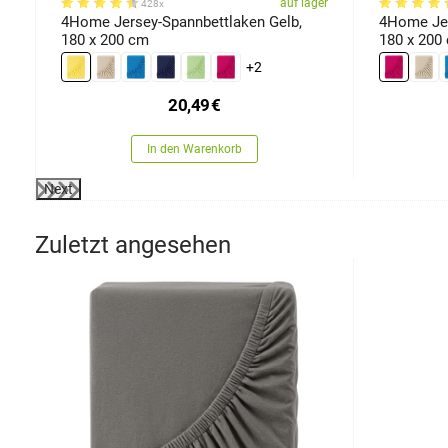
er
auf lager
428x
0
4Home Jersey-Spannbettlaken Gelb,
4Home Jer
180 x 200 cm
180 x 200
+2
20,49
€
In den Warenkorb
Next
Zuletzt angesehen