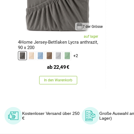
7 der Grösse
auf lager
4Home Jersey-Bettlaken Lycra anthrazit,
90 x 200
+2
ab
22,49
€
In den Warenkorb
Kostenloser Versand über 250
Große Auswahl an
€
Lager)