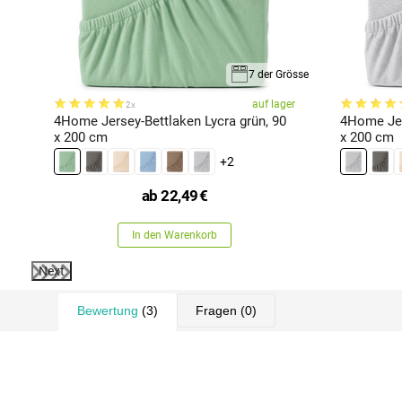
rösse
7 der Grösse
en
auf lager
2x
4Home Jersey-Bettlaken Lycra grün, 90
4Home Jer
x 200 cm
x 200 cm
+2
ab
22,49
€
In den Warenkorb
Next
Bewertung
(3)
Fragen
(0)