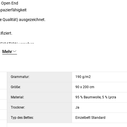
s Open End
pazierfähigkeit
he Qualität) ausgezeichnet.
fiziert.
IFICATION versehen
Mehr
Grammatur:
190 g/m2
Größe:
90 x 200 cm
Material:
95 % Baumwolle, 5 % Lycra
Trockner:
Ja
Typ des Bettes:
Einzelbett Standard