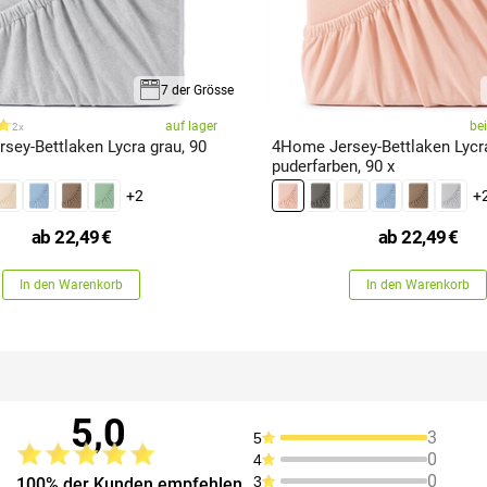
7 der Grösse
auf lager
be
2x
sey-Bettlaken Lycra grau, 90
4Home Jersey-Bettlaken Lycr
puderfarben, 90 x
+2
+
ab
22,49
€
ab
22,49
€
In den Warenkorb
In den Warenkorb
5,0
3
5
0
4
0
3
100% der Kunden empfehlen