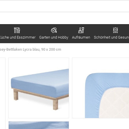
Küche und Esszimmer
Garten und Hobby
Aufräumen
Schönheit und Gesun
ey-Bettlaken Lycra blau, 90 x 200 cm