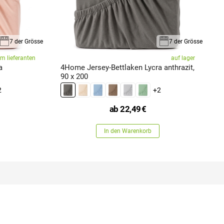
7 der Grösse
7 der Grösse
im lieferanten
auf lager
a
4Home Jersey-Bettlaken Lycra anthrazit,
4
90 x 200
x
2
+2
ab
22,49
€
In den Warenkorb