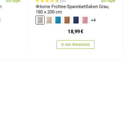
auf lager
auf lager
309x
n
4Home Frottee-Spannbettlaken Grau,
4
180 x 200 cm
2
+4
18,99
€
In den Warenkorb