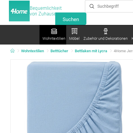
Bequemlichkeit
von Zuhause
Wohntextilien
Möbel
Zubehör und Dekorationen
Wohntextilien
Betttücher
Bettlaken mit Lycra
4Home Jers